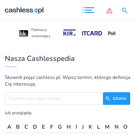
Partnerzy
Partnerzy
wspierający
wspierający
Nasza Cashlesspedia
Słownik pojęć cashless.pl. Wpisz termin, którego definicja
Cię interesuję.
Szukane hasło
SZUKAJ
lub przeglądaj:
A
B
C
D
E
F
G
H
I
J
K
L
M
N
O