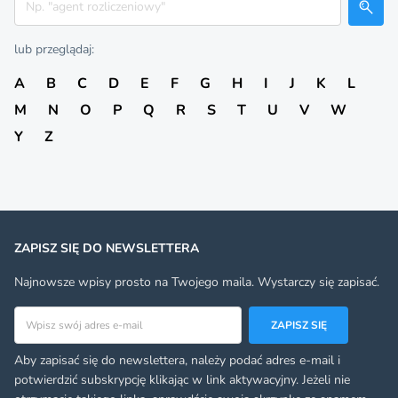
lub przeglądaj:
A
B
C
D
E
F
G
H
I
J
K
L
M
N
O
P
Q
R
S
T
U
V
W
Y
Z
ZAPISZ SIĘ DO NEWSLETTERA
Najnowsze wpisy prosto na Twojego maila. Wystarczy się zapisać.
Adres email
ZAPISZ SIĘ
Aby zapisać się do newslettera, należy podać adres e-mail i
potwierdzić subskrypcję klikając w link aktywacyjny. Jeżeli nie