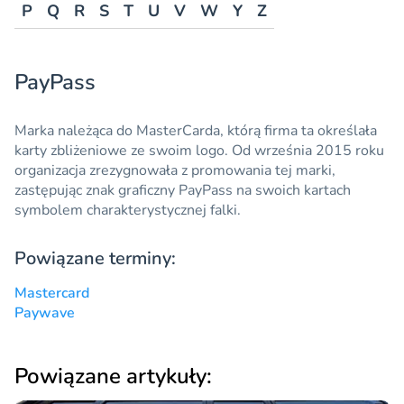
P
Q
R
S
T
U
V
W
Y
Z
PayPass
Marka należąca do MasterCarda, którą firma ta określała
karty zbliżeniowe ze swoim logo. Od września 2015 roku
organizacja zrezygnowała z promowania tej marki,
zastępując znak graficzny
PayPass
na swoich kartach
symbolem charakterystycznej falki.
Powiązane terminy:
Mastercard
Paywave
Powiązane artykuły: