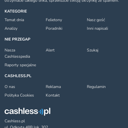
otrzymacie takiego linka, sprawdźcie swoją skrzynkę ze spamem.
KATEGORIE
Temat dnia
Felietony
Nasz gość
Analizy
Poradniki
Inni napisali
NIE PRZEGAP
Nasza
Alert
Szukaj
Cashlesspedia
Raporty specjalne
CASHLESS.PL
O nas
Reklama
Regulamin
Polityka Cookies
Kontakt
Cashless.pl
ul. Odkryta 48B lok. 302