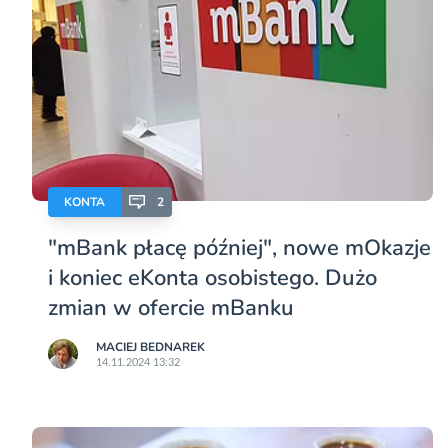
KONTA
2
"mBank płacę później", nowe mOkazje
i koniec eKonta osobistego. Dużo
zmian w ofercie mBanku
MACIEJ BEDNAREK
14.11.2024 13:32