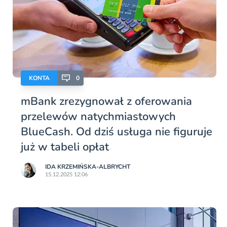
KONTA
0
mBank zrezygnował z oferowania
przelewów natychmiastowych
BlueCash. Od dziś usługa nie figuruje
już w tabeli opłat
IDA KRZEMIŃSKA-ALBRYCHT
15.12.2025 12:06