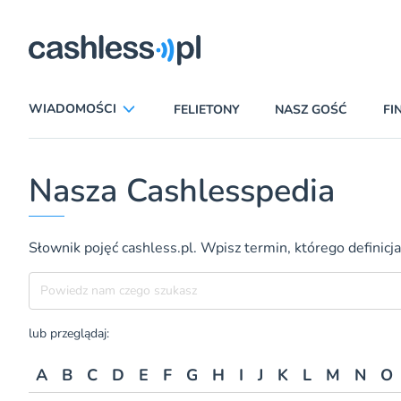
ryczni
WIADOMOŚCI
FELIETONY
NASZ GOŚĆ
FI
ANALIZY
APLIKACJE
Nasza Cashlesspedia
CIEKAWOSTKI
E-COMMERCE
INSURTECH
KARTY
Słownik pojęć cashless.pl. Wpisz termin, którego definicja
LUDZIE
PATRONATY
Szukane hasło
PROMOCJE
PŁATNOŚCI MOBILNE
TEMAT DNIA
UBEZPIECZENIA
lub przeglądaj:
A
B
C
D
E
F
G
H
I
J
K
L
M
N
O