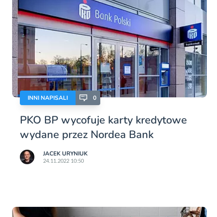
INNI NAPISALI
0
PKO BP wycofuje karty kredytowe
wydane przez Nordea Bank
JACEK URYNIUK
24.11.2022 10:50