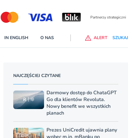
Partnerzy wspierający
IN ENGLISH
O NAS
ALERT
SZUKAJ
p do ChataGPT Go dla klientów Revoluta. Nowy benefit we
nach
NAJCZĘŚCIEJ CZYTANE
lanach – Standard i Plus – z usługi będzie można korzsytać za
y miesiące
Darmowy dostęp do ChataGPT
Go dla klientów Revoluta.
Nowy benefit we wszystkich
planach
Prezes UniCredit ujawnia plany
wobec m.in. mBanku po