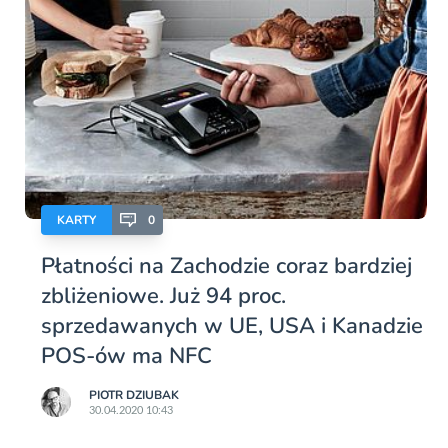
KARTY
0
Płatności na Zachodzie coraz bardziej
zbliżeniowe. Już 94 proc.
sprzedawanych w UE, USA i Kanadzie
POS-ów ma NFC
PIOTR DZIUBAK
30.04.2020 10:43