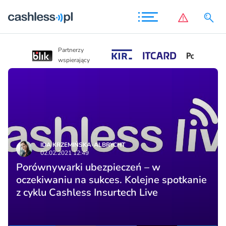
Partnerzy
Partnerzy
wspierający
wspierający
IDA KRZEMIŃSKA-ALBRYCHT
02.02.2021 12:49
Porównywarki ubezpieczeń – w
oczekiwaniu na sukces. Kolejne spotkanie
z cyklu Cashless Insurtech Live