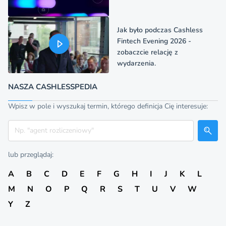
Jak było podczas Cashless
Fintech Evening 2026 -
zobaczcie relację z
wydarzenia.
NASZA CASHLESSPEDIA
Wpisz w pole i wyszukaj termin, którego definicja Cię interesuje:
Szukaj
lub przeglądaj:
A
B
C
D
E
F
G
H
I
J
K
L
M
N
O
P
Q
R
S
T
U
V
W
Y
Z