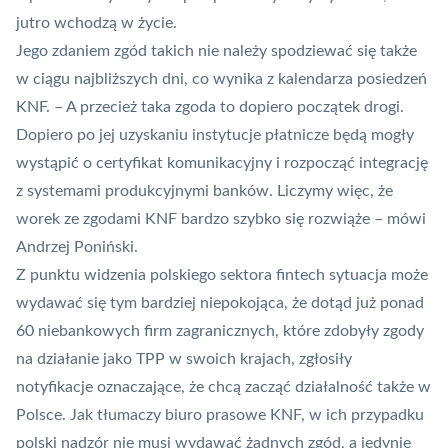
jutro wchodzą w życie.
Jego zdaniem zgód takich nie należy spodziewać się także
w ciągu najbliższych dni, co wynika z kalendarza posiedzeń
KNF
. – A przecież taka zgoda to dopiero początek drogi.
Dopiero po jej uzyskaniu instytucje płatnicze będą mogły
wystąpić o certyfikat komunikacyjny i rozpocząć integrację
z systemami produkcyjnymi banków. Liczymy więc, że
worek ze zgodami KNF bardzo szybko się rozwiąże – mówi
Andrzej Poniński.
Z punktu widzenia polskiego sektora fintech sytuacja może
wydawać się tym bardziej niepokojąca, że dotąd już ponad
60 niebankowych firm zagranicznych, które zdobyły zgody
na działanie jako TPP w swoich krajach, zgłosiły
notyfikacje oznaczające, że chcą zacząć działalność także w
Polsce. Jak tłumaczy biuro prasowe KNF, w ich przypadku
polski nadzór nie musi wydawać żadnych zgód, a jedynie