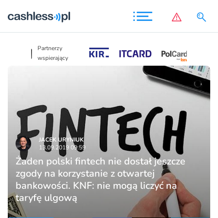
Partnerzy
Partnerzy
wspierający
wspierający
JACEK URYNIUK
13.09.2019 09:59
Żaden polski fintech nie dostał jeszcze
zgody na korzystanie z otwartej
bankowości. KNF: nie mogą liczyć na
taryfę ulgową