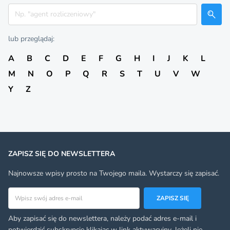
Szukaj
lub przeglądaj:
A
B
C
D
E
F
G
H
I
J
K
L
M
N
O
P
Q
R
S
T
U
V
W
Y
Z
ZAPISZ SIĘ DO NEWSLETTERA
Najnowsze wpisy prosto na Twojego maila. Wystarczy się zapisać.
Adres email
ZAPISZ SIĘ
Aby zapisać się do newslettera, należy podać adres e-mail i
potwierdzić subskrypcję klikając w link aktywacyjny. Jeżeli nie