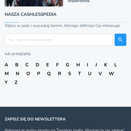
wydarzenia.
NASZA CASHLESSPEDIA
Wpisz w pole i wyszukaj termin, którego definicja Cię interesuje:
Szukaj
lub przeglądaj:
A
B
C
D
E
F
G
H
I
J
K
L
M
N
O
P
Q
R
S
T
U
V
W
Y
Z
ZAPISZ SIĘ DO NEWSLETTERA
Najnowsze wpisy prosto na Twojego maila. Wystarczy się zapisać.