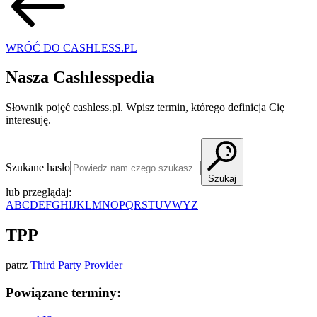
WRÓĆ DO CASHLESS.PL
Nasza Cashlesspedia
Słownik pojęć cashless.pl. Wpisz termin, którego definicja Cię
interesuję.
Szukane hasło
Szukaj
lub przeglądaj:
A
B
C
D
E
F
G
H
I
J
K
L
M
N
O
P
Q
R
S
T
U
V
W
Y
Z
TPP
patrz
Third Party Provider
Powiązane terminy: