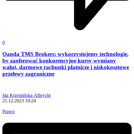
0
Oanda TMS Brokers: wykorzystujemy technologię,
by zaoferować konkurencyjne kursy wymiany
walut, darmowe rachunki płatnicze i niskokosztowe
przelewy zagraniczne
Ida Krzemińska-Albrycht
21.12.2023 10:24
Prawo