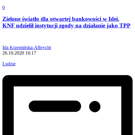
0
Zielone światło dla otwartej bankowości w Idei.
KNF udzielił instytucji zgody na działanie jako TPP
Ida Krzemińska-Albrycht
26.10.2020 16:17
Ludzie