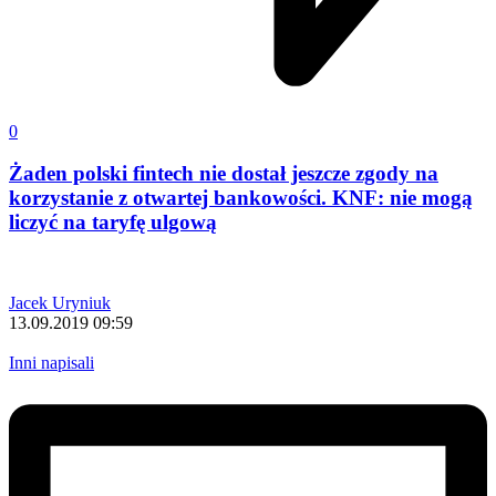
0
Żaden polski fintech nie dostał jeszcze zgody na
korzystanie z otwartej bankowości. KNF: nie mogą
liczyć na taryfę ulgową
Jacek Uryniuk
13.09.2019 09:59
Inni napisali