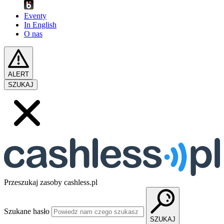
Eventy
In English
O nas
ALERT
SZUKAJ
Przeszukaj zasoby cashless.pl
Szukane hasło
SZUKAJ