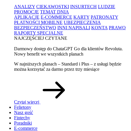
ANALIZY
CIEKAWOSTKI
INSURTECH
LUDZIE
PROMOCJE
TEMAT DNIA
APLIKACJE
E-COMMERCE
KARTY
PATRONATY
PŁATNOŚCI MOBILNE
UBEZPIECZENIA
BEZPIECZEŃSTWO
INNI NAPISALI
KONTA
PRAWO
RAPORTY SPECJALNE
NAJCZĘŚCIEJ CZYTANE
Darmowy dostęp do ChataGPT Go dla klientów Revoluta.
Nowy benefit we wszystkich planach
W najniższych planach – Standard i Plus – z usługi będzie
można korzsytać za darmo przez trzy miesiące
Czytaj więcej
Felietony
Nasz gość
Fintechy
Poradniki
E-commerce