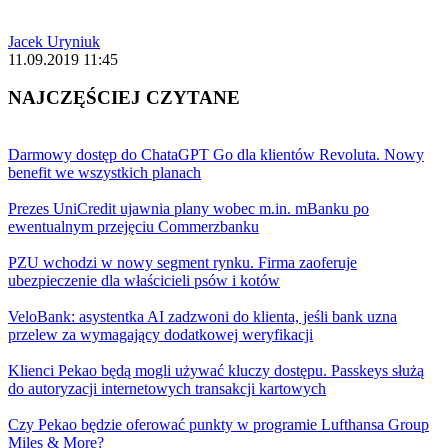
Jacek Uryniuk
11.09.2019 11:45
NAJCZĘŚCIEJ CZYTANE
Darmowy dostęp do ChataGPT Go dla klientów Revoluta. Nowy
benefit we wszystkich planach
Prezes UniCredit ujawnia plany wobec m.in. mBanku po
ewentualnym przejęciu Commerzbanku
PZU wchodzi w nowy segment rynku. Firma zaoferuje
ubezpieczenie dla właścicieli psów i kotów
VeloBank: asystentka AI zadzwoni do klienta, jeśli bank uzna
przelew za wymagający dodatkowej weryfikacji
Klienci Pekao będą mogli używać kluczy dostępu. Passkeys służą
do autoryzacji internetowych transakcji kartowych
Czy Pekao będzie oferować punkty w programie Lufthansa Group
Miles & More?