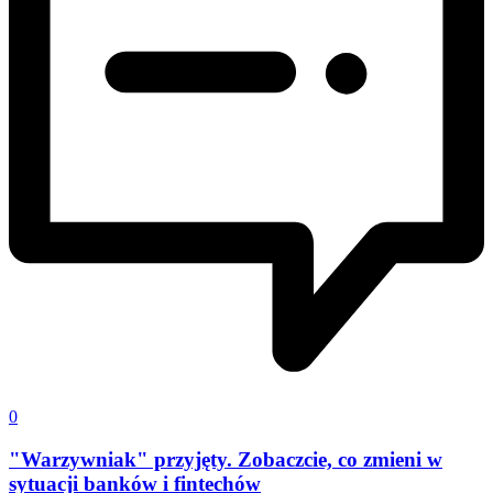
0
"Warzywniak" przyjęty. Zobaczcie, co zmieni w
sytuacji banków i fintechów