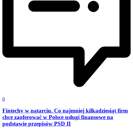
0
Fintechy w natarciu. Co najmniej kilkadziesiąt firm
chce zaoferować w Polsce usługi finansowe na
podstawie przepisów PSD II