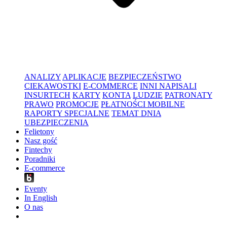
ANALIZY
APLIKACJE
BEZPIECZEŃSTWO
CIEKAWOSTKI
E-COMMERCE
INNI NAPISALI
INSURTECH
KARTY
KONTA
LUDZIE
PATRONATY
PRAWO
PROMOCJE
PŁATNOŚCI MOBILNE
RAPORTY SPECJALNE
TEMAT DNIA
UBEZPIECZENIA
Felietony
Nasz gość
Fintechy
Poradniki
E-commerce
Eventy
In English
O nas