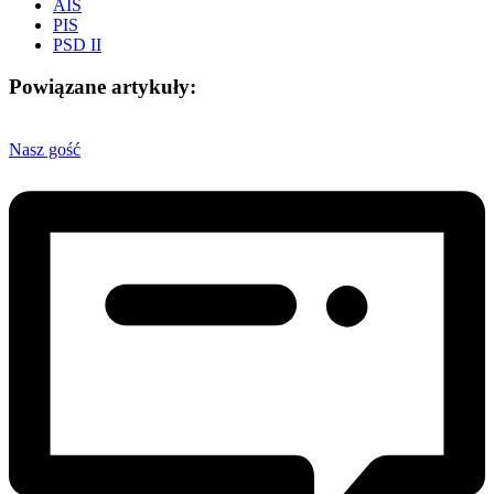
AIS
PIS
PSD II
Powiązane artykuły:
Nasz gość