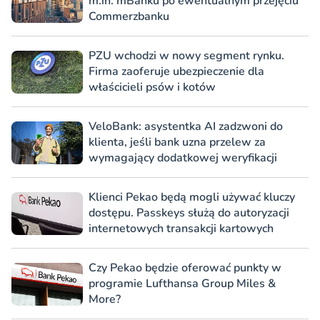
m.in. mBanku po ewentualnym przejęciu
Commerzbanku
PZU wchodzi w nowy segment rynku.
Firma zaoferuje ubezpieczenie dla
właścicieli psów i kotów
VeloBank: asystentka AI zadzwoni do
klienta, jeśli bank uzna przelew za
wymagający dodatkowej weryfikacji
Klienci Pekao będą mogli używać kluczy
dostępu. Passkeys służą do autoryzacji
internetowych transakcji kartowych
Czy Pekao będzie oferować punkty w
programie Lufthansa Group Miles &
More?