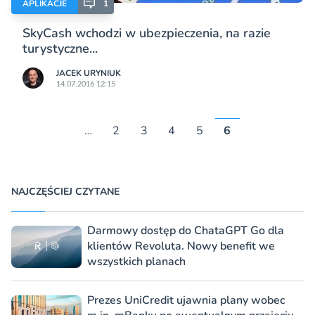
APLIKACJE
1
SkyCash wchodzi w ubezpieczenia, na razie
turystyczne...
JACEK URYNIUK
14.07.2016 12:15
…
2
3
4
5
6
NAJCZĘŚCIEJ CZYTANE
Darmowy dostęp do ChataGPT Go dla
klientów Revoluta. Nowy benefit we
wszystkich planach
Prezes UniCredit ujawnia plany wobec