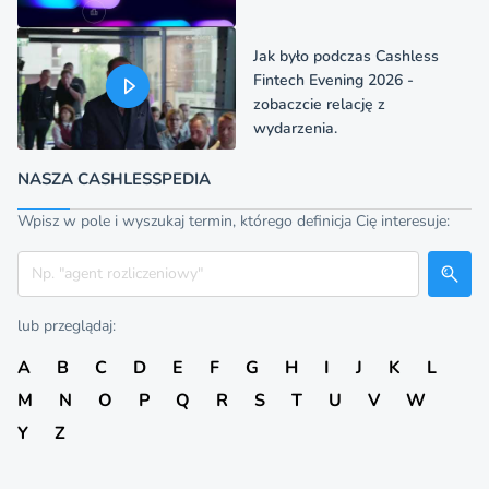
Jak było podczas Cashless
Fintech Evening 2026 -
zobaczcie relację z
wydarzenia.
NASZA CASHLESSPEDIA
Wpisz w pole i wyszukaj termin, którego definicja Cię interesuje:
Szukaj
lub przeglądaj:
A
B
C
D
E
F
G
H
I
J
K
L
M
N
O
P
Q
R
S
T
U
V
W
Y
Z