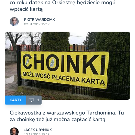
co roku datek na Orkiestrę będziecie mogli
wpłacić kartą
PIOTR WARDZIAK
09.01.2019 15:19
KARTY
1
Ciekawostka z warszawskiego Tarchomina. Tu
za choinkę też już można zapłacić kartą
JACEK URYNIUK
13.12.2018 15:19