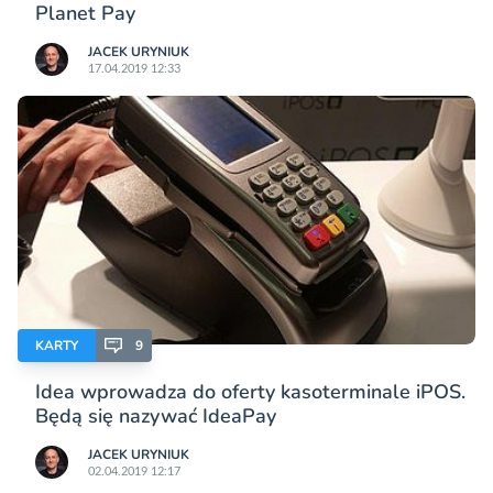
Planet Pay
JACEK URYNIUK
17.04.2019 12:33
KARTY
9
Idea wprowadza do oferty kasoterminale iPOS.
Będą się nazywać IdeaPay
JACEK URYNIUK
02.04.2019 12:17