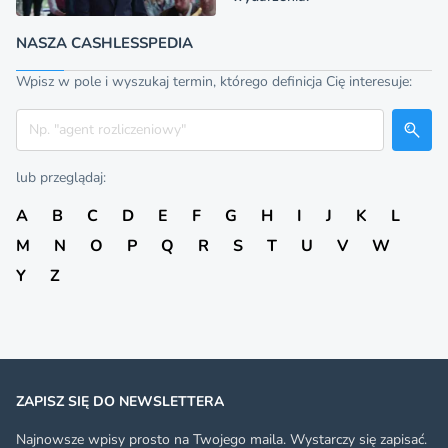
NASZA CASHLESSPEDIA
Wpisz w pole i wyszukaj termin, którego definicja Cię interesuje:
Szukaj
lub przeglądaj:
A
B
C
D
E
F
G
H
I
J
K
L
M
N
O
P
Q
R
S
T
U
V
W
Y
Z
ZAPISZ SIĘ DO NEWSLETTERA
Najnowsze wpisy prosto na Twojego maila. Wystarczy się zapisać.