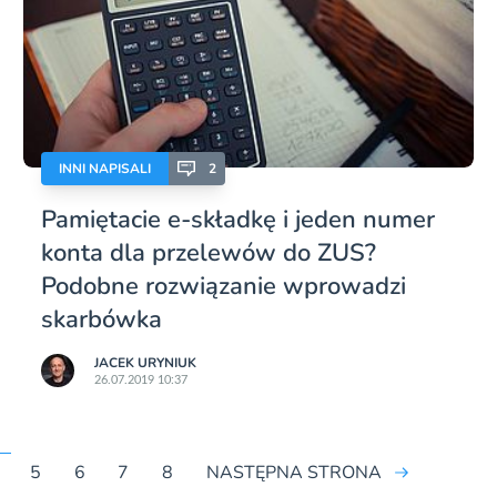
INNI NAPISALI
2
Pamiętacie e-składkę i jeden numer
konta dla przelewów do ZUS?
Podobne rozwiązanie wprowadzi
skarbówka
JACEK URYNIUK
26.07.2019 10:37
5
6
7
8
NASTĘPNA STRONA