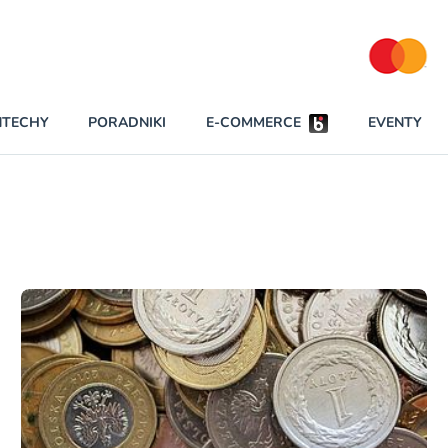
Partnerzy strategiczni
NTECHY
PORADNIKI
E-COMMERCE
EVENTY
BEZPIECZEŃSTWO
NAJCZĘŚCIEJ CZYTANE
Darmowy dostę
INNI NAPISALI
wszystkich pla
KONTA
W najniższych p
darmo przez trz
PRAWO
Czytaj więcej
RAPORTY SPECJALNE