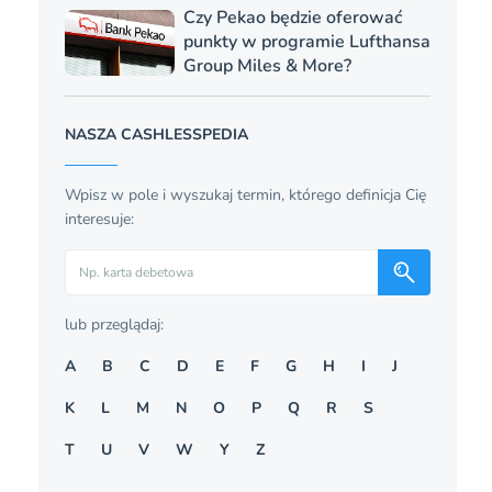
Czy Pekao będzie oferować
punkty w programie Lufthansa
Group Miles & More?
NASZA CASHLESSPEDIA
Wpisz w pole i wyszukaj termin, którego definicja Cię
interesuje:
Szukaj
lub przeglądaj:
A
B
C
D
E
F
G
H
I
J
K
L
M
N
O
P
Q
R
S
T
U
V
W
Y
Z