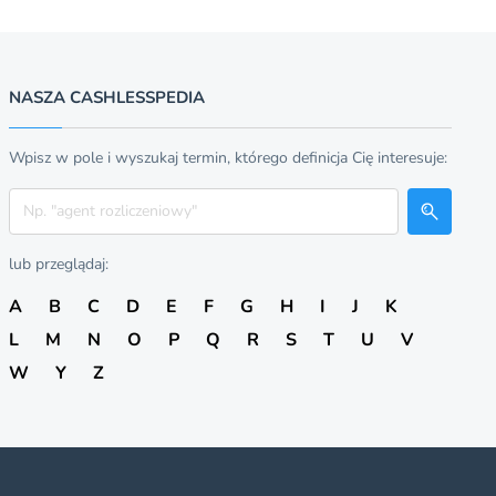
NASZA CASHLESSPEDIA
Wpisz w pole i wyszukaj termin, którego definicja Cię interesuje:
Szukaj
lub przeglądaj:
A
B
C
D
E
F
G
H
I
J
K
L
M
N
O
P
Q
R
S
T
U
V
W
Y
Z