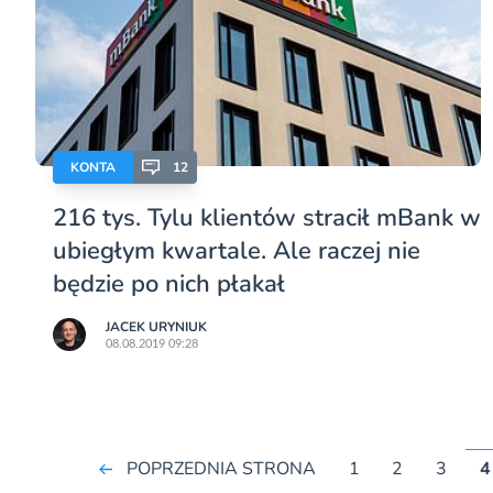
KONTA
12
216 tys. Tylu klientów stracił mBank w
ubiegłym kwartale. Ale raczej nie
będzie po nich płakał
JACEK URYNIUK
08.08.2019 09:28
POPRZEDNIA STRONA
1
2
3
4