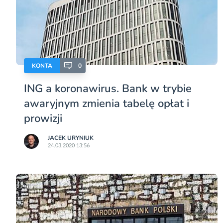
KONTA
0
ING a koronawirus. Bank w trybie
awaryjnym zmienia tabelę opłat i
prowizji
JACEK URYNIUK
24.03.2020 13:56