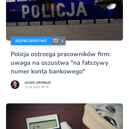
BEZPIECZEŃSTWO
1
Policja ostrzega pracowników firm:
uwaga na oszustwa "na fałszywy
numer konta bankowego"
JACEK URYNIUK
22.08.2019 09:59