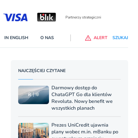
Partnerzy wspierający
IN ENGLISH
O NAS
ALERT
SZUKAJ
p do ChataGPT Go dla klientów Revoluta. Nowy benefit we
NAJCZĘŚCIEJ CZYTANE
nach
lanach – Standard i Plus – z usługi będzie można korzsytać za
Darmowy dostęp do
y miesiące
ChataGPT Go dla klientów
Revoluta. Nowy benefit we
wszystkich planach
Prezes UniCredit ujawnia
plany wobec m.in. mBanku po