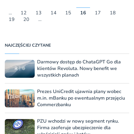
…
12
13
14
15
16
17
18
19
20
…
NAJCZĘŚCIEJ CZYTANE
Darmowy dostęp do ChataGPT Go dla
klientów Revoluta. Nowy benefit we
wszystkich planach
Prezes UniCredit ujawnia plany wobec
m.in. mBanku po ewentualnym przejęciu
Commerzbanku
PZU wchodzi w nowy segment rynku.
Firma zaoferuje ubezpieczenie dla