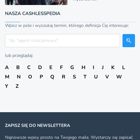
NASZA CASHLESSPEDIA
Wpisz w pole i wyszukaj termin, którego definicja Cię interesuje:
Szukaj
lub przeglądaj:
A
B
C
D
E
F
G
H
I
J
K
L
M
N
O
P
Q
R
S
T
U
V
W
Y
Z
ZAPISZ SIĘ DO NEWSLETTERA
Najnowsze wpisy prosto na Twojego maila. Wystarczy się zapisać.