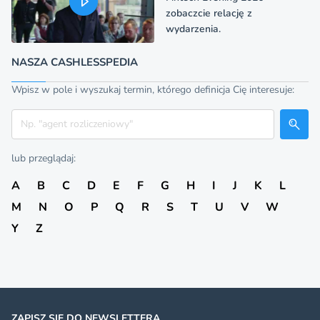
zobaczcie relację z
wydarzenia.
NASZA CASHLESSPEDIA
Wpisz w pole i wyszukaj termin, którego definicja Cię interesuje:
Szukaj
lub przeglądaj:
A
B
C
D
E
F
G
H
I
J
K
L
M
N
O
P
Q
R
S
T
U
V
W
Y
Z
ZAPISZ SIĘ DO NEWSLETTERA