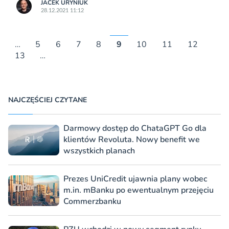
JACEK URYNIUK
28.12.2021 11:12
…
5
6
7
8
9
10
11
12
13
…
NAJCZĘŚCIEJ CZYTANE
Darmowy dostęp do ChataGPT Go dla
klientów Revoluta. Nowy benefit we
wszystkich planach
Prezes UniCredit ujawnia plany wobec
m.in. mBanku po ewentualnym przejęciu
Commerzbanku