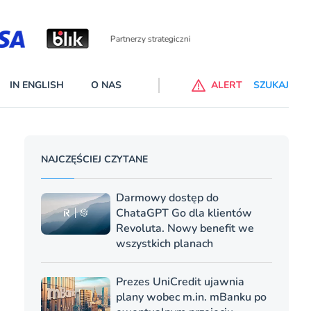
Partnerzy wspierający
IN ENGLISH
O NAS
ALERT
SZUKAJ
p do ChataGPT Go dla klientów Revoluta. Nowy benefit we
NAJCZĘŚCIEJ CZYTANE
nach
lanach – Standard i Plus – z usługi będzie można korzsytać za
Darmowy dostęp do
y miesiące
ChataGPT Go dla klientów
Revoluta. Nowy benefit we
wszystkich planach
Prezes UniCredit ujawnia
plany wobec m.in. mBanku po