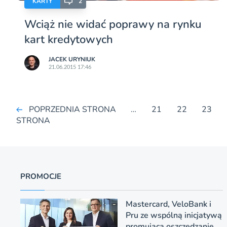
KARTY
2
Wciąż nie widać poprawy na rynku
kart kredytowych
JACEK URYNIUK
21.06.2015 17:46
POPRZEDNIA STRONA
…
21
22
23
STRONA
PROMOCJE
Mastercard, VeloBank i
Pru ze wspólną inicjatywą
promującą oszczędzanie