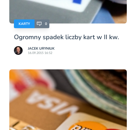
KARTY
0
Ogromny spadek liczby kart w II kw.
JACEK URYNIUK
16.09.2015 16:52