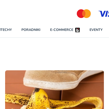
Partnerzy strategiczni
NTECHY
PORADNIKI
E-COMMERCE
EVENTY
BEZPIECZEŃSTWO
NAJCZĘŚCIEJ CZYTANE
Darmowy dostę
INNI NAPISALI
wszystkich pla
KONTA
W najniższych p
darmo przez trz
PRAWO
Czytaj więcej
RAPORTY SPECJALNE