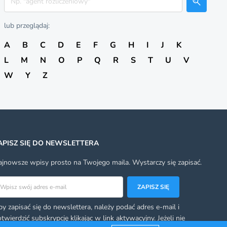
lub przeglądaj:
A
B
C
D
E
F
G
H
I
J
K
L
M
N
O
P
Q
R
S
T
U
V
W
Y
Z
APISZ SIĘ DO NEWSLETTERA
jnowsze wpisy prosto na Twojego maila. Wystarczy się zapisać.
res email
ZAPISZ SIĘ
y zapisać się do newslettera, należy podać adres e-mail i
twierdzić subskrypcję klikając w link aktywacyjny. Jeżeli nie