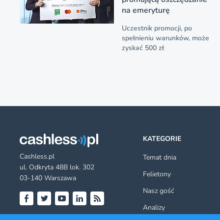
na emeryturę
Uczestnik promocji, po
spełnieniu warunków, może
zyskać 500 zł
KATEGORIE
Cashless.pl
Temat dnia
ul. Odkryta 48B lok. 302
Felietony
03-140 Warszawa
Nasz gość
Analizy
Facebook
Twitter
YouTube
LinkedIn
RSS