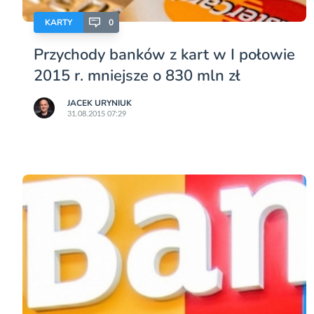
KARTY
0
Przychody banków z kart w I połowie
2015 r. mniejsze o 830 mln zł
JACEK URYNIUK
31.08.2015 07:29