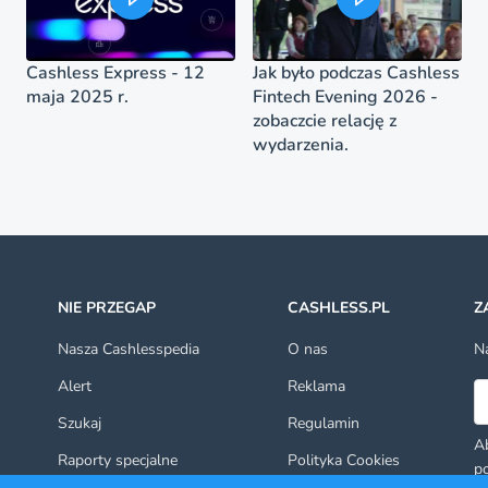
Cashless Express - 12
Jak było podczas Cashless
maja 2025 r.
Fintech Evening 2026 -
zobaczcie relację z
wydarzenia.
NIE PRZEGAP
CASHLESS.PL
Z
Nasza Cashlesspedia
O nas
Na
Alert
Reklama
Ad
Szukaj
Regulamin
Ab
Raporty specjalne
Polityka Cookies
po