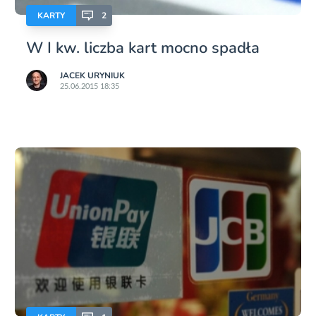
KARTY
2
W I kw. liczba kart mocno spadła
JACEK URYNIUK
25.06.2015 18:35