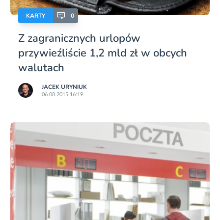
KARTY
0
Z zagranicznych urlopów
przywieźliście 1,2 mld zł w obcych
walutach
JACEK URYNIUK
06.08.2015 16:19