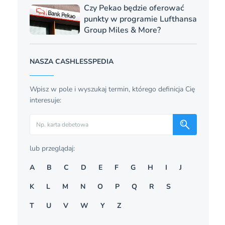
Czy Pekao będzie oferować
punkty w programie Lufthansa
Group Miles & More?
NASZA CASHLESSPEDIA
Wpisz w pole i wyszukaj termin, którego definicja Cię
interesuje:
Szukaj
lub przeglądaj:
A
B
C
D
E
F
G
H
I
J
K
L
M
N
O
P
Q
R
S
T
U
V
W
Y
Z