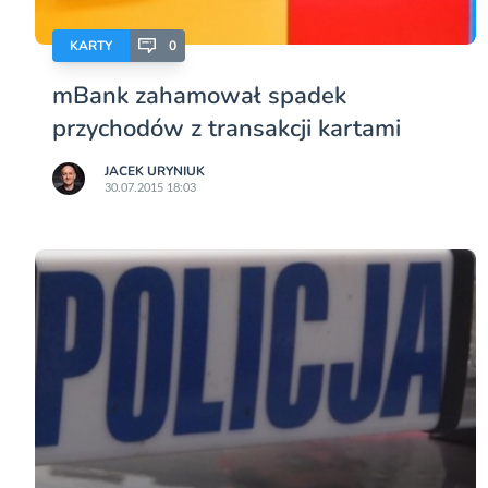
KARTY
0
mBank zahamował spadek
przychodów z transakcji kartami
JACEK URYNIUK
30.07.2015 18:03