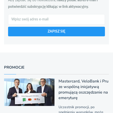
Aby zapisać się do newslettera,
należy podać adres e-mail i
potwierdzić subskrypcję klikając w link aktywacyjny.
Szukaj
ZAPISZ SIĘ
PROMOCJE
Mastercard, VeloBank i Pru
ze wspólną inicjatywą
promującą oszczędzanie na
emeryturę
Uczestnik promocji, po
spełnieniu warunków, może