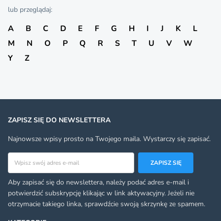
lub przeglądaj:
A
B
C
D
E
F
G
H
I
J
K
L
M
N
O
P
Q
R
S
T
U
V
W
Y
Z
ZAPISZ SIĘ DO NEWSLETTERA
Najnowsze wpisy prosto na Twojego maila. Wystarczy się zapisać.
Adres email
ZAPISZ SIĘ
Aby zapisać się do newslettera, należy podać adres e-mail i
potwierdzić subskrypcję klikając w link aktywacyjny. Jeżeli nie
otrzymacie takiego linka, sprawdźcie swoją skrzynkę ze spamem.