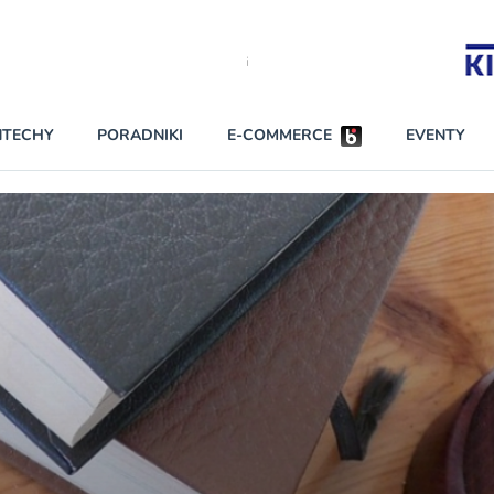
Partnerzy strategiczni
NTECHY
PORADNIKI
E-COMMERCE
EVENTY
BEZPIECZEŃSTWO
NAJCZĘŚCIEJ CZYTANE
Darmowy dostę
INNI NAPISALI
wszystkich pla
KONTA
W najniższych p
darmo przez trz
PRAWO
Czytaj więcej
RAPORTY SPECJALNE