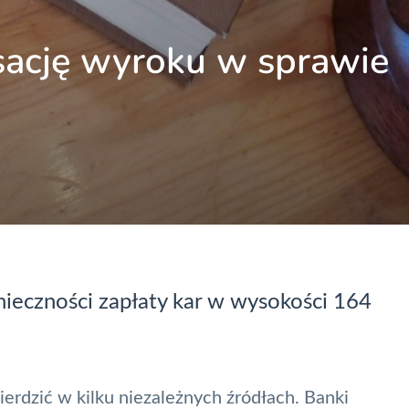
sację wyroku w sprawie
nieczności zapłaty
kar
w wysokości 164
ierdzić w kilku niezależnych źródłach. Banki