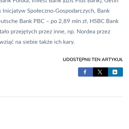
 Bank Polska, Invest Bank (dziś Plus Bank), Getin
k Inicjatyw Społeczno-Gospodarczych, Bank
eutsche Bank PBC – po 2,89 mln zł, HSBC Bank
tało przejętych przez inne, np. Nordea przez
ziąć na siebie także ich kary.
UDOSTĘPNIJ TEN ARTYKUŁ