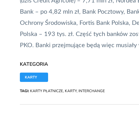
(dziś Credit Agricole) – 7,71 mln zł, Nordea
Bank – po 4,82 mln zł, Bank Pocztowy, Ban
Ochrony Środowiska, Fortis Bank Polska, D
Polska – 193 tys. zł. Część tych banków zos
PKO. Banki przejmujące będą więc musiały w
KATEGORIA
KARTY
TAGI:
KARTY PŁATNICZE
,
KARTY
,
INTERCHANGE