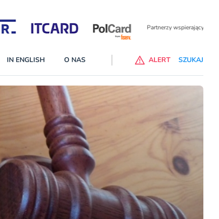
Partnerzy wspierający
IN ENGLISH
O NAS
ALERT
SZUKAJ
p do ChataGPT Go dla klientów Revoluta. Nowy benefit we
nach
lanach – Standard i Plus – z usługi będzie można korzsytać za
y miesiące