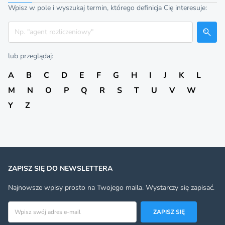
Wpisz w pole i wyszukaj termin, którego definicja Cię interesuje:
Szukaj
lub przeglądaj:
A
B
C
D
E
F
G
H
I
J
K
L
M
N
O
P
Q
R
S
T
U
V
W
Y
Z
ZAPISZ SIĘ DO NEWSLETTERA
Najnowsze wpisy prosto na Twojego maila. Wystarczy się zapisać.
Adres email
ZAPISZ SIĘ