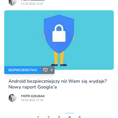
17.05.2016 12:37
BEZPIECZEŃSTWO
0
Android bezpieczniejszy niż Wam się wydaje?
Nowy raport Google'a
PIOTR DZIUBAK
19.04.2016 17:33
1
2
3
4
5