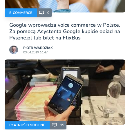
E-COMMERCE
0
Google wprowadza voice commerce w Polsce.
Za pomocą Asystenta Google kupicie obiad na
Pyszne.pl lub bilet na FlixBus
PIOTR WARDZIAK
03.04.2019 16:47
PŁATNOŚCI MOBILNE
15