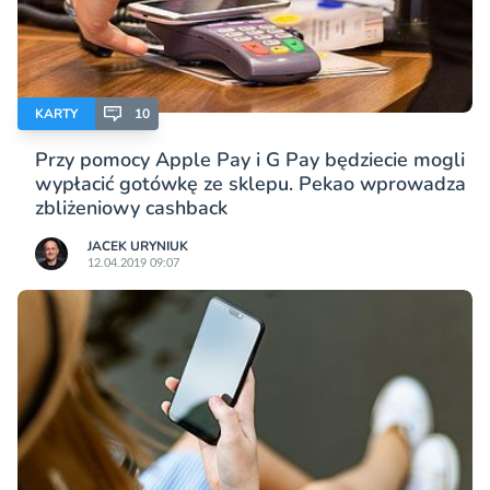
KARTY
10
Przy pomocy Apple Pay i G Pay będziecie mogli
wypłacić gotówkę ze sklepu. Pekao wprowadza
zbliżeniowy cashback
JACEK URYNIUK
12.04.2019 09:07