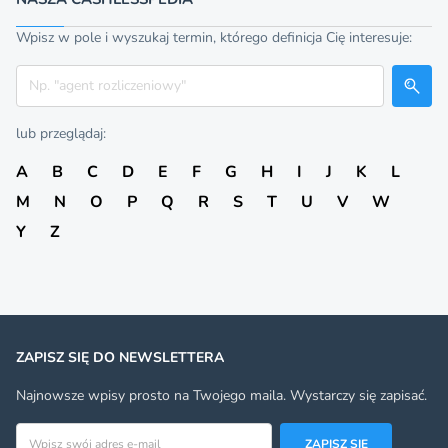
Wpisz w pole i wyszukaj termin, którego definicja Cię interesuje:
Szukaj
lub przeglądaj:
A
B
C
D
E
F
G
H
I
J
K
L
M
N
O
P
Q
R
S
T
U
V
W
Y
Z
ZAPISZ SIĘ DO NEWSLETTERA
Najnowsze wpisy prosto na Twojego maila. Wystarczy się zapisać.
Adres email
ZAPISZ SIĘ