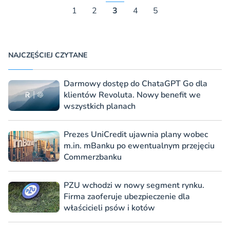
1
2
3
4
5
NAJCZĘŚCIEJ CZYTANE
Darmowy dostęp do ChataGPT Go dla
klientów Revoluta. Nowy benefit we
wszystkich planach
Prezes UniCredit ujawnia plany wobec
m.in. mBanku po ewentualnym przejęciu
Commerzbanku
PZU wchodzi w nowy segment rynku.
Firma zaoferuje ubezpieczenie dla
właścicieli psów i kotów