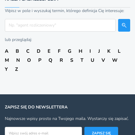
Wpisz w pole i wyszukaj termin, którego definicja Cię interesuje:
Szukaj
lub przeglądaj:
A
B
C
D
E
F
G
H
I
J
K
L
M
N
O
P
Q
R
S
T
U
V
W
Y
Z
ZAPISZ SIĘ DO NEWSLETTERA
Najnowsze wpisy prosto na Twojego maila. Wystarczy się zapisać.
Adres email
ZAPISZ SIĘ