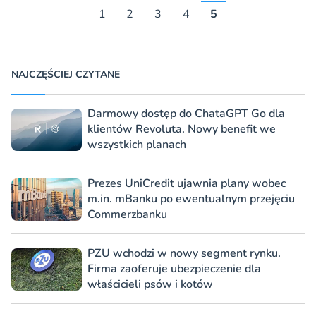
1
2
3
4
5
NAJCZĘŚCIEJ CZYTANE
Darmowy dostęp do ChataGPT Go dla
klientów Revoluta. Nowy benefit we
wszystkich planach
Prezes UniCredit ujawnia plany wobec
m.in. mBanku po ewentualnym przejęciu
Commerzbanku
PZU wchodzi w nowy segment rynku.
Firma zaoferuje ubezpieczenie dla
właścicieli psów i kotów