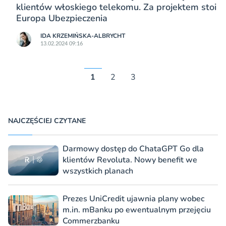
klientów włoskiego telekomu. Za projektem stoi
Europa Ubezpieczenia
IDA KRZEMIŃSKA-ALBRYCHT
13.02.2024 09:16
1
2
3
NAJCZĘŚCIEJ CZYTANE
Darmowy dostęp do ChataGPT Go dla
klientów Revoluta. Nowy benefit we
wszystkich planach
Prezes UniCredit ujawnia plany wobec
m.in. mBanku po ewentualnym przejęciu
Commerzbanku