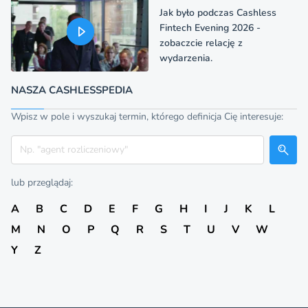
Jak było podczas Cashless
Fintech Evening 2026 -
zobaczcie relację z
wydarzenia.
NASZA CASHLESSPEDIA
Wpisz w pole i wyszukaj termin, którego definicja Cię interesuje:
Szukaj
lub przeglądaj:
A
B
C
D
E
F
G
H
I
J
K
L
M
N
O
P
Q
R
S
T
U
V
W
Y
Z