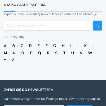
NASZA CASHLESSPEDIA
Wpisz w pole i wyszukaj termin, którego definicja Cię interesuje:
Szukaj
lub przeglądaj:
A
B
C
D
E
F
G
H
I
J
K
L
M
N
O
P
Q
R
S
T
U
V
W
Y
Z
ZAPISZ SIĘ DO NEWSLETTERA
Najnowsze wpisy prosto na Twojego maila. Wystarczy się zapisać.