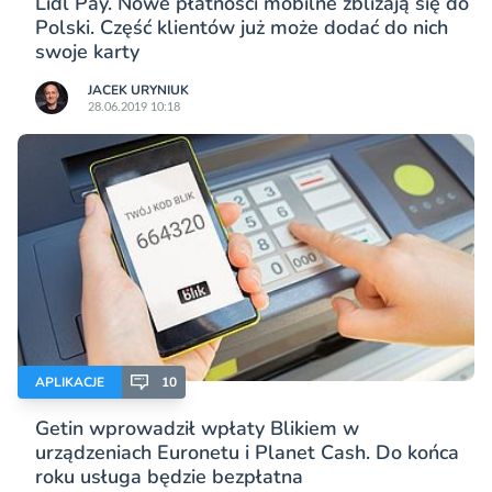
Lidl Pay. Nowe płatności mobilne zbliżają się do
Polski. Część klientów już może dodać do nich
swoje karty
JACEK URYNIUK
28.06.2019 10:18
APLIKACJE
10
Getin wprowadził wpłaty Blikiem w
urządzeniach Euronetu i Planet Cash. Do końca
roku usługa będzie bezpłatna