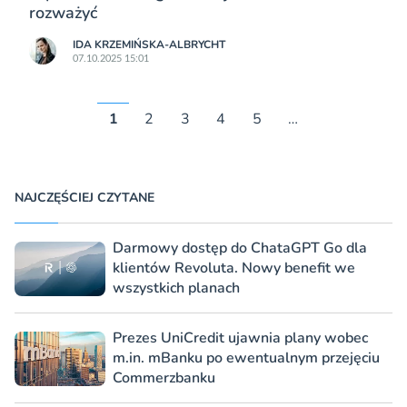
rozważyć
IDA KRZEMIŃSKA-ALBRYCHT
07.10.2025 15:01
1
2
3
4
5
…
NAJCZĘŚCIEJ CZYTANE
Darmowy dostęp do ChataGPT Go dla
klientów Revoluta. Nowy benefit we
wszystkich planach
Prezes UniCredit ujawnia plany wobec
m.in. mBanku po ewentualnym przejęciu
Commerzbanku