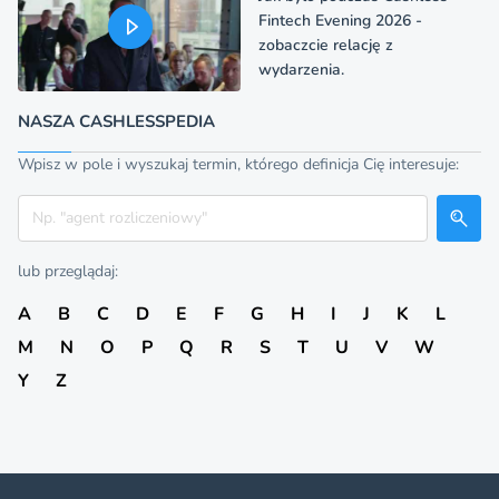
Fintech Evening 2026 -
zobaczcie relację z
wydarzenia.
NASZA CASHLESSPEDIA
Wpisz w pole i wyszukaj termin, którego definicja Cię interesuje:
Szukaj
lub przeglądaj:
A
B
C
D
E
F
G
H
I
J
K
L
M
N
O
P
Q
R
S
T
U
V
W
Y
Z