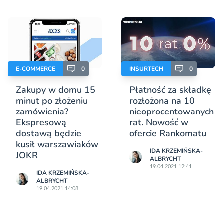
E-COMMERCE
0
INSURTECH
0
Zakupy w domu 15
Płatność za składkę
minut po złożeniu
rozłożona na 10
zamówienia?
nieoprocentowanych
Ekspresową
rat. Nowość w
dostawą będzie
ofercie Rankomatu
kusił warszawiaków
IDA KRZEMIŃSKA-
JOKR
ALBRYCHT
19.04.2021 12:41
IDA KRZEMIŃSKA-
ALBRYCHT
19.04.2021 14:08