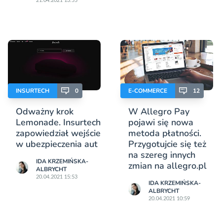
21.04.2021 13:55
INSURTECH
0
E-COMMERCE
12
Odważny krok
W Allegro Pay
Lemonade. Insurtech
pojawi się nowa
zapowiedział wejście
metoda płatności.
w ubezpieczenia aut
Przygotujcie się też
na szereg innych
IDA KRZEMIŃSKA-
zmian na allegro.pl
ALBRYCHT
20.04.2021 15:53
IDA KRZEMIŃSKA-
ALBRYCHT
20.04.2021 10:59