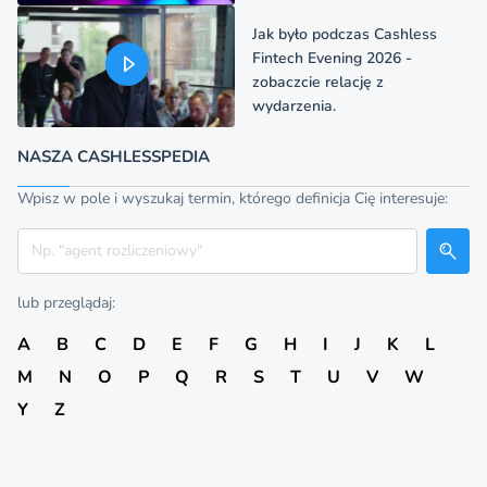
Jak było podczas Cashless
Fintech Evening 2026 -
zobaczcie relację z
wydarzenia.
NASZA CASHLESSPEDIA
Wpisz w pole i wyszukaj termin, którego definicja Cię interesuje:
Szukaj
lub przeglądaj:
A
B
C
D
E
F
G
H
I
J
K
L
M
N
O
P
Q
R
S
T
U
V
W
Y
Z