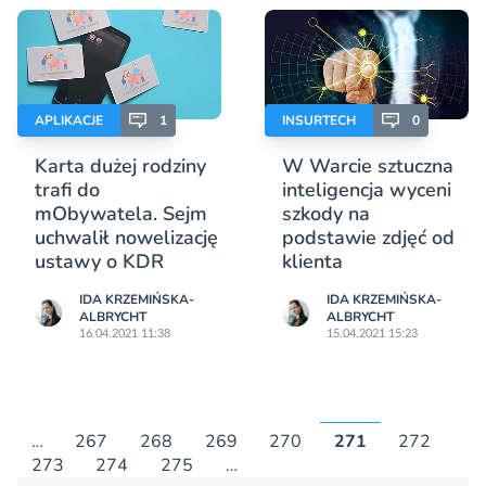
APLIKACJE
1
INSURTECH
0
Karta dużej rodziny
W Warcie sztuczna
trafi do
inteligencja wyceni
mObywatela. Sejm
szkody na
uchwalił nowelizację
podstawie zdjęć od
ustawy o KDR
klienta
IDA KRZEMIŃSKA-
IDA KRZEMIŃSKA-
ALBRYCHT
ALBRYCHT
16.04.2021 11:38
15.04.2021 15:23
…
267
268
269
270
271
272
273
274
275
…