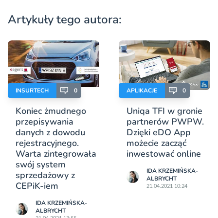
Artykuły tego autora:
INSURTECH
0
APLIKACJE
0
Koniec żmudnego
Uniqa TFI w gronie
przepisywania
partnerów PWPW.
danych z dowodu
Dzięki eDO App
rejestracyjnego.
możecie zacząć
Warta zintegrowała
inwestować online
swój system
IDA KRZEMIŃSKA-
sprzedażowy z
ALBRYCHT
CEPiK-iem
21.04.2021 10:24
IDA KRZEMIŃSKA-
ALBRYCHT