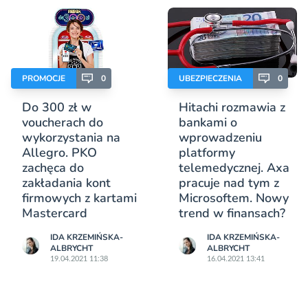
PROMOCJE
0
UBEZPIECZENIA
0
Do 300 zł w
Hitachi rozmawia z
voucherach do
bankami o
wykorzystania na
wprowadzeniu
Allegro. PKO
platformy
zachęca do
telemedycznej. Axa
zakładania kont
pracuje nad tym z
firmowych z kartami
Microsoftem. Nowy
Mastercard
trend w finansach?
IDA KRZEMIŃSKA-
IDA KRZEMIŃSKA-
ALBRYCHT
ALBRYCHT
19.04.2021 11:38
16.04.2021 13:41