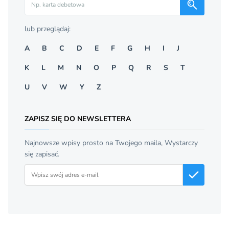
lub przeglądaj:
A
B
C
D
E
F
G
H
I
J
K
L
M
N
O
P
Q
R
S
T
U
V
W
Y
Z
ZAPISZ SIĘ DO NEWSLETTERA
Najnowsze wpisy prosto na Twojego maila, Wystarczy
się zapisać.
Adres email