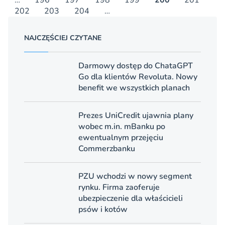
…
196
197
198
199
200
201
202
203
204
…
NAJCZĘŚCIEJ CZYTANE
Darmowy dostęp do ChataGPT
Go dla klientów Revoluta. Nowy
benefit we wszystkich planach
Prezes UniCredit ujawnia plany
wobec m.in. mBanku po
ewentualnym przejęciu
Commerzbanku
PZU wchodzi w nowy segment
rynku. Firma zaoferuje
ubezpieczenie dla właścicieli
psów i kotów