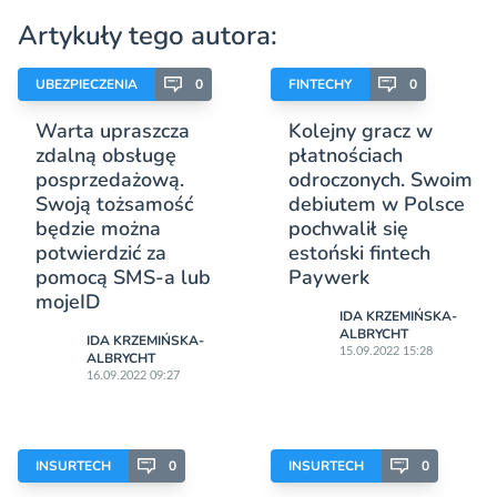
Artykuły tego autora:
UBEZPIECZENIA
0
FINTECHY
0
Warta upraszcza
Kolejny gracz w
zdalną obsługę
płatnościach
posprzedażową.
odroczonych. Swoim
Swoją tożsamość
debiutem w Polsce
będzie można
pochwalił się
potwierdzić za
estoński fintech
pomocą SMS-a lub
Paywerk
mojeID
IDA KRZEMIŃSKA-
ALBRYCHT
IDA KRZEMIŃSKA-
15.09.2022 15:28
ALBRYCHT
16.09.2022 09:27
INSURTECH
0
INSURTECH
0