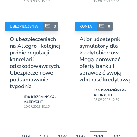
12.09.2022 15:42
12.09.2022 12:54
UBEZPIECZENIA
0
KONTA
0
O ubezpieczeniach
Alior udostępnił
na Allegro i kolejnej
symulatory dla
próbie regulacji
kredytobiorców.
kancelarii
Mogą porównać
odszkodowawczych.
oferty banku i
Ubezpieczeniowe
sprawdzić swoją
podsumowanie
zdolność kredytową
tygodnia
IDA KRZEMIŃSKA-
ALBRYCHT
IDA KRZEMIŃSKA-
08.09.2022 12:59
ALBRYCHT
10.09.2022 10:15