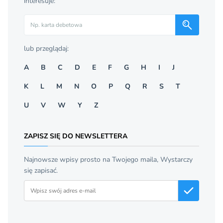
interesuje:
Szukaj
lub przeglądaj:
A
B
C
D
E
F
G
H
I
J
K
L
M
N
O
P
Q
R
S
T
U
V
W
Y
Z
ZAPISZ SIĘ DO NEWSLETTERA
Najnowsze wpisy prosto na Twojego maila, Wystarczy
się zapisać.
Adres email