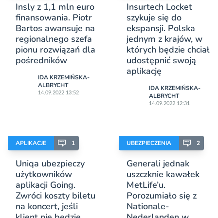
Insly z 1,1 mln euro
Insurtech Locket
finansowania. Piotr
szykuje się do
Bartos awansuje na
ekspansji. Polska
regionalnego szefa
jednym z krajów, w
pionu rozwiązań dla
których będzie chciał
pośredników
udostępnić swoją
aplikację
IDA KRZEMIŃSKA-
ALBRYCHT
IDA KRZEMIŃSKA-
14.09.2022 13:52
ALBRYCHT
14.09.2022 12:31
APLIKACJE
1
UBEZPIECZENIA
2
Uniqa ubezpieczy
Generali jednak
użytkowników
uszczknie kawałek
aplikacji Going.
MetLife’u.
Zwróci koszty biletu
Porozumiało się z
na koncert, jeśli
Nationale-
klient nie będzie
Nederlanden w