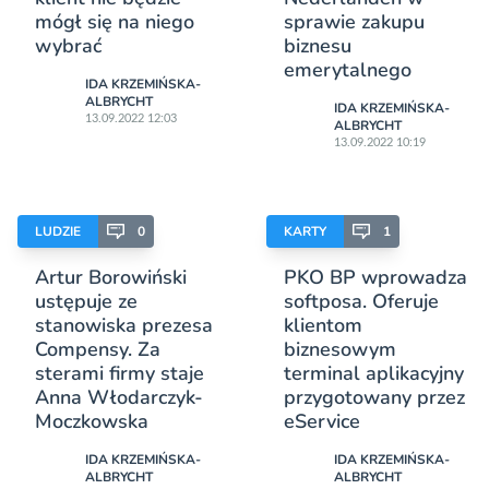
mógł się na niego
sprawie zakupu
wybrać
biznesu
emerytalnego
IDA KRZEMIŃSKA-
ALBRYCHT
IDA KRZEMIŃSKA-
13.09.2022 12:03
ALBRYCHT
13.09.2022 10:19
LUDZIE
0
KARTY
1
Artur Borowiński
PKO BP wprowadza
ustępuje ze
softposa. Oferuje
stanowiska prezesa
klientom
Compensy. Za
biznesowym
sterami firmy staje
terminal aplikacyjny
Anna Włodarczyk-
przygotowany przez
Moczkowska
eService
IDA KRZEMIŃSKA-
IDA KRZEMIŃSKA-
ALBRYCHT
ALBRYCHT