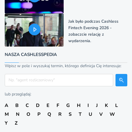
Jak było podczas Cashless
Fintech Evening 2026 -
zobaczcie relację z
wydarzenia.
NASZA CASHLESSPEDIA
Wpisz w pole i wyszukaj termin, którego definicja Cię interesuje:
Szukaj
lub przeglądaj:
A
B
C
D
E
F
G
H
I
J
K
L
M
N
O
P
Q
R
S
T
U
V
W
Y
Z