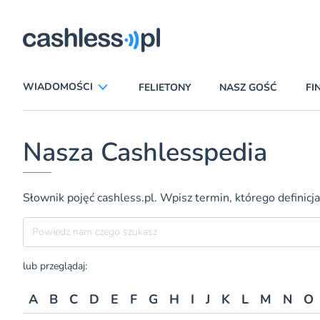
ryczni
WIADOMOŚCI
FELIETONY
NASZ GOŚĆ
FI
ANALIZY
APLIKACJE
Nasza Cashlesspedia
CIEKAWOSTKI
E-COMMERCE
INSURTECH
KARTY
Słownik pojęć cashless.pl. Wpisz termin, którego definicja
LUDZIE
PATRONATY
Szukane hasło
PROMOCJE
PŁATNOŚCI MOBILNE
TEMAT DNIA
UBEZPIECZENIA
lub przeglądaj:
A
B
C
D
E
F
G
H
I
J
K
L
M
N
O