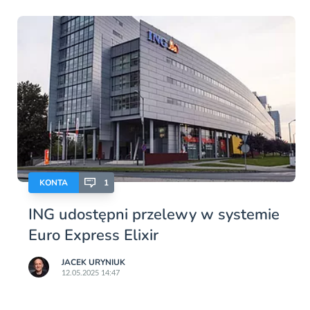
KONTA
1
ING udostępni przelewy w systemie
Euro Express Elixir
JACEK URYNIUK
12.05.2025 14:47