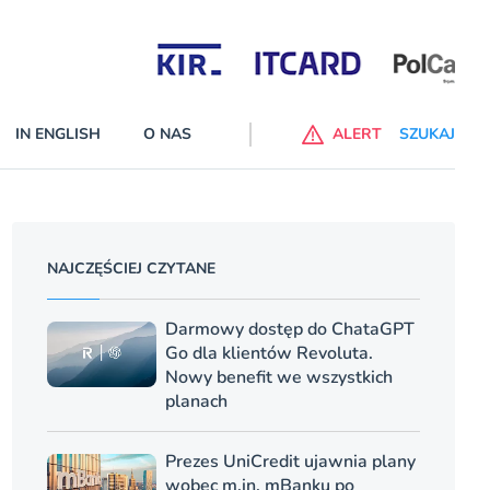
Partnerzy wspierający
IN ENGLISH
O NAS
ALERT
SZUKAJ
p do ChataGPT Go dla klientów Revoluta. Nowy benefit we
nach
NAJCZĘŚCIEJ CZYTANE
lanach – Standard i Plus – z usługi będzie można korzsytać za
y miesiące
Darmowy dostęp do ChataGPT
Go dla klientów Revoluta.
Nowy benefit we wszystkich
planach
Prezes UniCredit ujawnia plany
wobec m.in. mBanku po