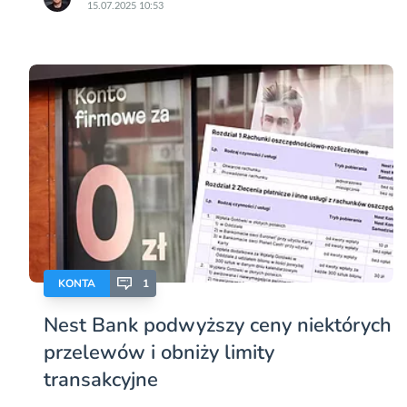
15.07.2025 10:53
KONTA
1
Nest Bank podwyższy ceny niektórych
przelewów i obniży limity
transakcyjne