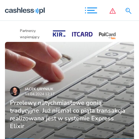
Partnerzy
Partnerzy
wspierający
wspierający
JACEK URYNIUK
11.04.2024 12:17
Przelewy natychmiastowe gonią
tradycyjne. Już niemal co piąta transakcja
realizowana jest w systemie Express
Elixir