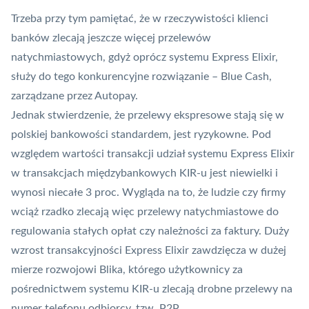
Trzeba przy tym pamiętać, że w rzeczywistości klienci
banków zlecają jeszcze więcej przelewów
natychmiastowych, gdyż oprócz systemu Express Elixir,
służy do tego konkurencyjne rozwiązanie –
Blue Cash
,
zarządzane przez
Autopay
.
Jednak stwierdzenie, że przelewy ekspresowe stają się w
polskiej bankowości standardem, jest ryzykowne. Pod
względem wartości transakcji udział systemu Express Elixir
w transakcjach międzybankowych KIR-u jest niewielki i
wynosi niecałe 3 proc. Wygląda na to, że ludzie czy firmy
wciąż rzadko zlecają więc przelewy natychmiastowe do
regulowania stałych opłat czy należności za faktury. Duży
wzrost transakcyjności Express Elixir zawdzięcza w dużej
mierze rozwojowi
Blika
, którego użytkownicy za
pośrednictwem systemu KIR-u zlecają drobne przelewy na
numer telefonu odbiorcy, tzw.
P2P
.