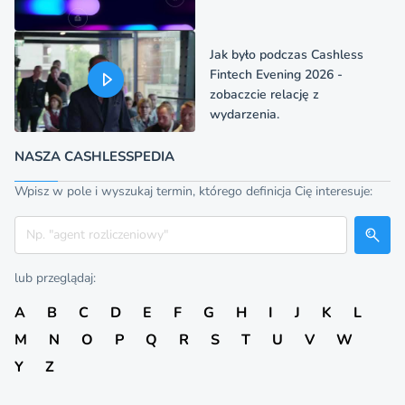
Jak było podczas Cashless
Fintech Evening 2026 -
zobaczcie relację z
wydarzenia.
NASZA CASHLESSPEDIA
Wpisz w pole i wyszukaj termin, którego definicja Cię interesuje:
Szukaj
lub przeglądaj:
A
B
C
D
E
F
G
H
I
J
K
L
M
N
O
P
Q
R
S
T
U
V
W
Y
Z