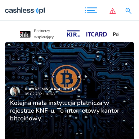
Partnerzy
Partnerzy
wspierający
wspierający
IDA KRZEMIŃSKA-ALBRYCHT
05.02.2021 10:58
Kolejna mała instytucja płatnicza w
rejestrze KNF-u. To internetowy kantor
bitcoinowy