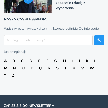
zobaczcie relację z
wydarzenia.
NASZA CASHLESSPEDIA
Wpisz w pole i wyszukaj termin, którego definicja Cię interesuje:
Szukaj
lub przeglądaj:
A
B
C
D
E
F
G
H
I
J
K
L
M
N
O
P
Q
R
S
T
U
V
W
Y
Z
ZAPISZ SIĘ DO NEWSLETTERA