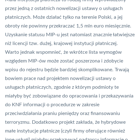
przez jedną z ostatnich nowelizacji ustawy o usługach
płatniczych. Może działać tylko na terenie Polski, a jej
obroty nie powinny przekraczać 1,5 mln euro miesięcznie.
Uzyskanie statusu MIP-u jest natomiast znacznie łatwiejsze
niż licencji tzw. dużej, krajowej instytucji płatniczej.
Warto jednak wspomnieć, że wkrótce lista wymogów
względem MIP-ów może zostać poszerzona i zdobycie
wpisu do rejestru będzie bardziej skomplikowane.
Trwają
bowiem prace nad projektem nowelizacji ustawy o
usługach płatniczych
, zgodnie z którym podmioty te
miałyby być zobowiązane do opracowania i przekazywania
do
KNF
informacji o procedurze w zakresie
przeciwdziałania praniu pieniędzy oraz finansowaniu
terroryzmu. Dodatkowo projekt zakłada, że hybrydowe
małe instytucje płatnicze (czyli firmy oferujące również
inne usługi) miałyby przekazywać nadzorcy informacje o