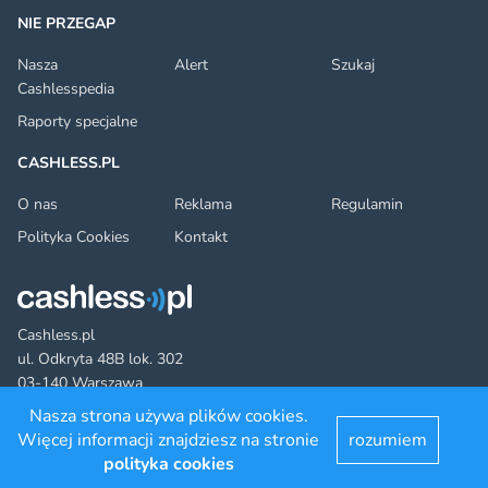
NIE PRZEGAP
Nasza
Alert
Szukaj
Cashlesspedia
Raporty specjalne
CASHLESS.PL
O nas
Reklama
Regulamin
Polityka Cookies
Kontakt
Cashless.pl
ul. Odkryta 48B lok. 302
03-140 Warszawa
Nasza strona używa plików cookies.
Więcej informacji znajdziesz na stronie
rozumiem
Facebook
Twitter
YouTube
LinkedIn
RSS
©2022 cashless.pl. All rights reserved.
polityka cookies