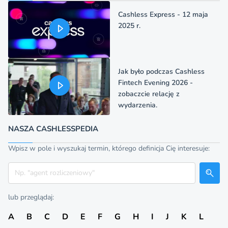
Cashless Express - 12 maja
2025 r.
Jak było podczas Cashless
Fintech Evening 2026 -
zobaczcie relację z
wydarzenia.
NASZA CASHLESSPEDIA
Wpisz w pole i wyszukaj termin, którego definicja Cię interesuje:
Szukaj
lub przeglądaj:
A
B
C
D
E
F
G
H
I
J
K
L