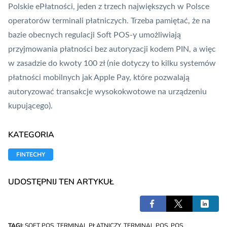
Polskie ePłatności
, jeden z trzech największych w Polsce
operatorów terminali płatniczych. Trzeba pamiętać, że na
bazie obecnych regulacji Soft POS-y umożliwiają
przyjmowania płatności bez autoryzacji kodem
PIN
, a więc
w zasadzie do kwoty 100 zł (nie dotyczy to kilku systemów
płatności mobilnych jak
Apple Pay
, które pozwalają
autoryzować transakcje wysokokwotowe na urządzeniu
kupującego).
KATEGORIA
FINTECHY
UDOSTĘPNIJ TEN ARTYKUŁ
TAGI:
SOFT POS
,
TERMINAL PŁATNICZY
,
TERMINAL POS
,
POS
,