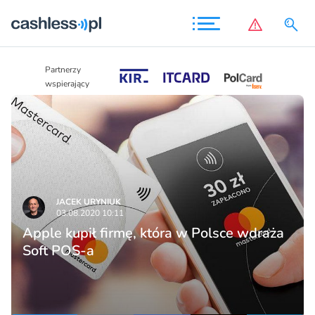
Partnerzy
Partnerzy
wspierający
wspierający
JACEK URYNIUK
03.08.2020 10:11
Apple kupił firmę, która w Polsce wdraża
Soft POS-a