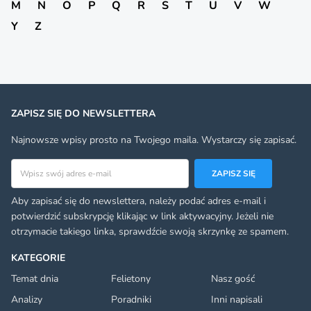
M
N
O
P
Q
R
S
T
U
V
W
Y
Z
ZAPISZ SIĘ DO NEWSLETTERA
Najnowsze wpisy prosto na Twojego maila. Wystarczy się zapisać.
Adres email
ZAPISZ SIĘ
Aby zapisać się do newslettera, należy podać adres e-mail i
potwierdzić subskrypcję klikając w link aktywacyjny. Jeżeli nie
otrzymacie takiego linka, sprawdźcie swoją skrzynkę ze spamem.
KATEGORIE
Temat dnia
Felietony
Nasz gość
Analizy
Poradniki
Inni napisali