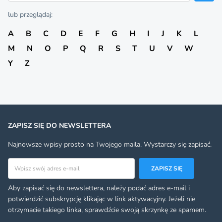
lub przeglądaj:
A
B
C
D
E
F
G
H
I
J
K
L
M
N
O
P
Q
R
S
T
U
V
W
Y
Z
ZAPISZ SIĘ DO NEWSLETTERA
Najnowsze wpisy prosto na Twojego maila. Wystarczy się zapisać.
Adres email
ZAPISZ SIĘ
Aby zapisać się do newslettera, należy podać adres e-mail i
potwierdzić subskrypcję klikając w link aktywacyjny. Jeżeli nie
otrzymacie takiego linka, sprawdźcie swoją skrzynkę ze spamem.