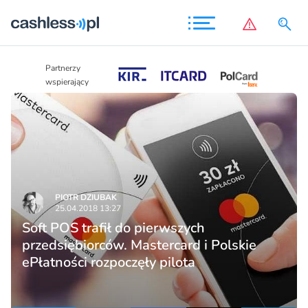
Partnerzy
Partnerzy
wspierający
wspierający
PIOTR DZIUBAK
25.04.2018 13:27
Soft POS trafił do pierwszych
przedsiębiorców. Mastercard i Polskie
ePłatności rozpoczęły pilota