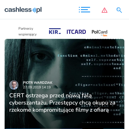
Partnerzy
Partnerzy
wspierający
wspierający
PIOTR WARDZIAK
27.09.2019 14:19
CERT ostrzega przed nową falą
cyberszantażu. Przestępcy chcą okupu za
rzekome kompromitujące filmy z ofiarą