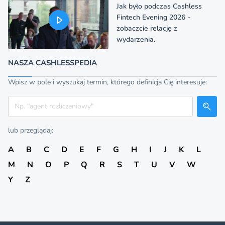
Jak było podczas Cashless
Fintech Evening 2026 -
zobaczcie relację z
wydarzenia.
NASZA CASHLESSPEDIA
Wpisz w pole i wyszukaj termin, którego definicja Cię interesuje:
Szukaj
lub przeglądaj:
A
B
C
D
E
F
G
H
I
J
K
L
M
N
O
P
Q
R
S
T
U
V
W
Y
Z