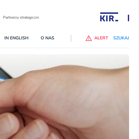
Partnerzy wspierający
IN ENGLISH
O NAS
ALERT
SZUKAJ
p do ChataGPT Go dla klientów Revoluta. Nowy benefit we
nach
lanach – Standard i Plus – z usługi będzie można korzsytać za
y miesiące