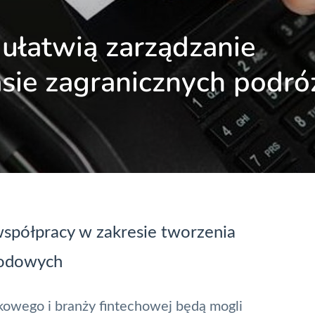
 ułatwią zarządzanie
asie zagranicznych podró
współpracy w zakresie tworzenia
rodowych
nkowego i branży fintechowej będą mogli