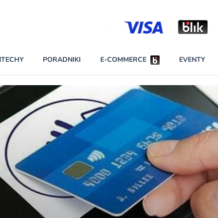
Partnerzy strategiczni
NTECHY
PORADNIKI
E-COMMERCE
EVENTY
BEZPIECZEŃSTWO
NAJCZĘŚCIEJ CZYTANE
Darmowy dostę
INNI NAPISALI
wszystkich pla
KONTA
W najniższych p
darmo przez trz
PRAWO
Czytaj więcej
RAPORTY SPECJALNE