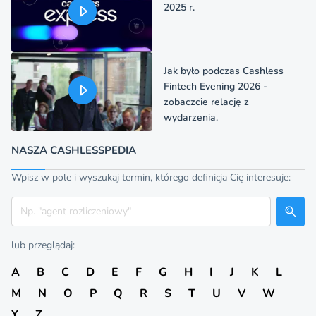
2025 r.
Jak było podczas Cashless
Fintech Evening 2026 -
zobaczcie relację z
wydarzenia.
NASZA CASHLESSPEDIA
Wpisz w pole i wyszukaj termin, którego definicja Cię interesuje:
Szukaj
lub przeglądaj:
A
B
C
D
E
F
G
H
I
J
K
L
M
N
O
P
Q
R
S
T
U
V
W
Y
Z