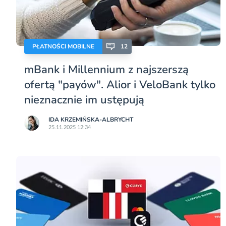
PŁATNOŚCI MOBILNE
12
mBank i Millennium z najszerszą
ofertą "payów". Alior i VeloBank tylko
nieznacznie im ustępują
IDA KRZEMIŃSKA-ALBRYCHT
25.11.2025 12:34