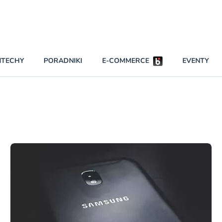
Partnerzy strategiczni
NTECHY
PORADNIKI
E-COMMERCE
EVENTY
BEZPIECZEŃSTWO
NAJCZĘŚCIEJ CZYTANE
Darmowy dostę
INNI NAPISALI
wszystkich pla
KONTA
W najniższych p
darmo przez trz
PRAWO
Czytaj więcej
RAPORTY SPECJALNE