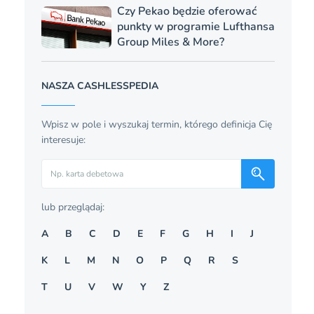
Czy Pekao będzie oferować
punkty w programie Lufthansa
Group Miles & More?
NASZA CASHLESSPEDIA
Wpisz w pole i wyszukaj termin, którego definicja Cię
interesuje:
Szukaj
lub przeglądaj:
A
B
C
D
E
F
G
H
I
J
K
L
M
N
O
P
Q
R
S
T
U
V
W
Y
Z