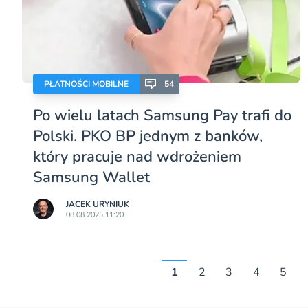
PŁATNOŚCI MOBILNE
54
Po wielu latach Samsung Pay trafi do
Polski. PKO BP jednym z banków,
który pracuje nad wdrożeniem
Samsung Wallet
JACEK URYNIUK
08.08.2025 11:20
1
2
3
4
5