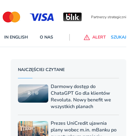
Partnerzy wspierający
IN ENGLISH
O NAS
ALERT
SZUKAJ
p do ChataGPT Go dla klientów Revoluta. Nowy benefit we
NAJCZĘŚCIEJ CZYTANE
nach
lanach – Standard i Plus – z usługi będzie można korzsytać za
Darmowy dostęp do
y miesiące
ChataGPT Go dla klientów
Revoluta. Nowy benefit we
wszystkich planach
Prezes UniCredit ujawnia
plany wobec m.in. mBanku po