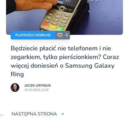
PŁATNOŚCI MOBILNE
0
Będziecie płacić nie telefonem i nie
zegarkiem, tylko pierścionkiem? Coraz
więcej doniesień o Samsung Galaxy
Ring
JACEK URYNIUK
10.10.2023 12:39
…
NASTĘPNA STRONA