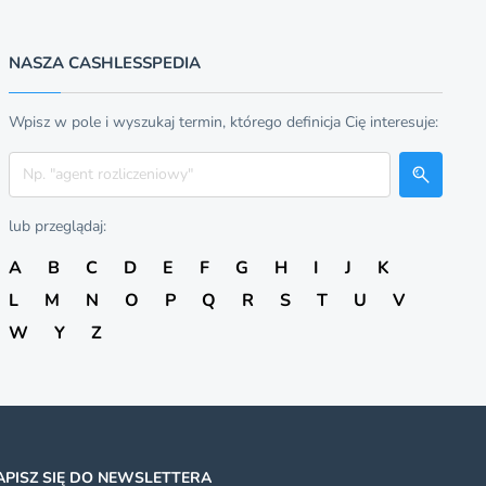
NASZA CASHLESSPEDIA
Wpisz w pole i wyszukaj termin, którego definicja Cię interesuje:
Szukaj
lub przeglądaj:
A
B
C
D
E
F
G
H
I
J
K
L
M
N
O
P
Q
R
S
T
U
V
W
Y
Z
APISZ SIĘ DO NEWSLETTERA