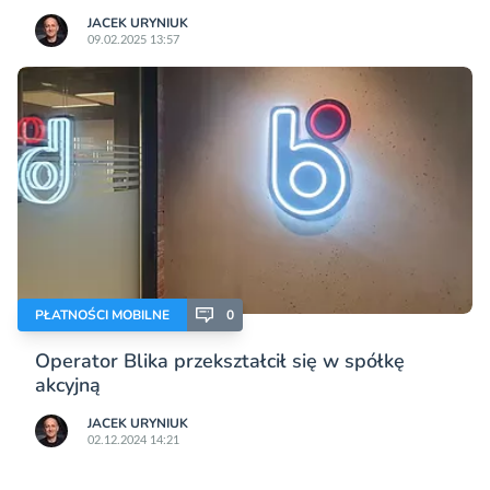
JACEK URYNIUK
09.02.2025 13:57
PŁATNOŚCI MOBILNE
0
Operator Blika przekształcił się w spółkę
akcyjną
JACEK URYNIUK
02.12.2024 14:21