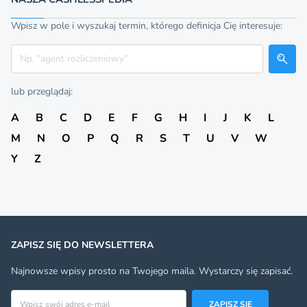
Wpisz w pole i wyszukaj termin, którego definicja Cię interesuje:
Szukaj
lub przeglądaj:
A
B
C
D
E
F
G
H
I
J
K
L
M
N
O
P
Q
R
S
T
U
V
W
Y
Z
ZAPISZ SIĘ DO NEWSLETTERA
Najnowsze wpisy prosto na Twojego maila. Wystarczy się zapisać.
Adres email
ZAPISZ SIĘ