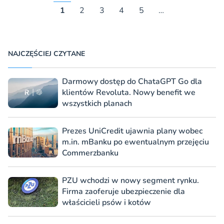
1
2
3
4
5
…
NAJCZĘŚCIEJ CZYTANE
Darmowy dostęp do ChataGPT Go dla
klientów Revoluta. Nowy benefit we
wszystkich planach
Prezes UniCredit ujawnia plany wobec
m.in. mBanku po ewentualnym przejęciu
Commerzbanku
PZU wchodzi w nowy segment rynku.
Firma zaoferuje ubezpieczenie dla
właścicieli psów i kotów