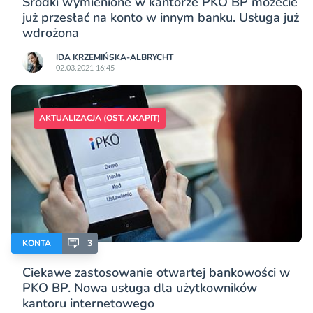
Środki wymienione w kantorze PKO BP możecie
już przesłać na konto w innym banku. Usługa już
wdrożona
IDA KRZEMIŃSKA-ALBRYCHT
02.03.2021 16:45
AKTUALIZACJA (OST. AKAPIT)
KONTA
3
Ciekawe zastosowanie otwartej bankowości w
PKO BP. Nowa usługa dla użytkowników
kantoru internetowego