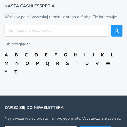
NASZA CASHLESSPEDIA
Wpisz w pole i wyszukaj termin, którego definicja Cię interesuje:
Szukaj
lub przeglądaj:
A
B
C
D
E
F
G
H
I
J
K
L
M
N
O
P
Q
R
S
T
U
V
W
Y
Z
ZAPISZ SIĘ DO NEWSLETTERA
Najnowsze wpisy prosto na Twojego maila. Wystarczy się zapisać.