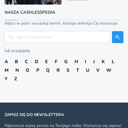
NASZA CASHLESSPEDIA
Wpisz w pole i wyszukaj termin, którego definicja Cię interesuje:
Szukaj
lub przeglądaj:
A
B
C
D
E
F
G
H
I
J
K
L
M
N
O
P
Q
R
S
T
U
V
W
Y
Z
ZAPISZ SIĘ DO NEWSLETTERA
Najnowsze wpisy prosto na Twojego maila. Wystarczy się zapisać.