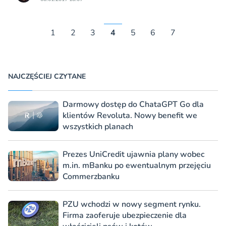
1
2
3
4
5
6
7
NAJCZĘŚCIEJ CZYTANE
Darmowy dostęp do ChataGPT Go dla
klientów Revoluta. Nowy benefit we
wszystkich planach
Prezes UniCredit ujawnia plany wobec
m.in. mBanku po ewentualnym przejęciu
Commerzbanku
PZU wchodzi w nowy segment rynku.
Firma zaoferuje ubezpieczenie dla