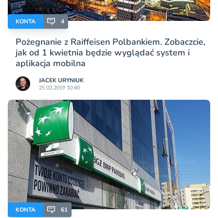
KONTA
4
Pożegnanie z Raiffeisen Polbankiem. Zobaczcie,
jak od 1 kwietnia będzie wyglądać system i
aplikacja mobilna
JACEK URYNIUK
25.03.2019 10:40
KONTA
61