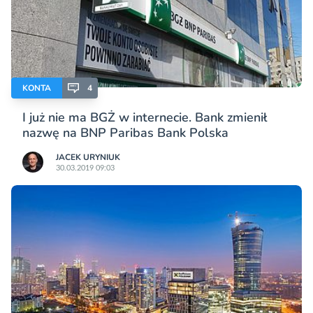
KONTA
4
I już nie ma BGŻ w internecie. Bank zmienił
nazwę na BNP Paribas Bank Polska
JACEK URYNIUK
30.03.2019 09:03