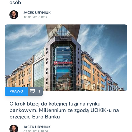
osób
JACEK URYNIUK
10.01.2019 10:38
PRAWO
1
O krok bliżej do kolejnej fuzji na rynku
bankowym. Millennium ze zgodą UOKiK-u na
przejęcie Euro Banku
JACEK URYNIUK
03.01.2019 18:09