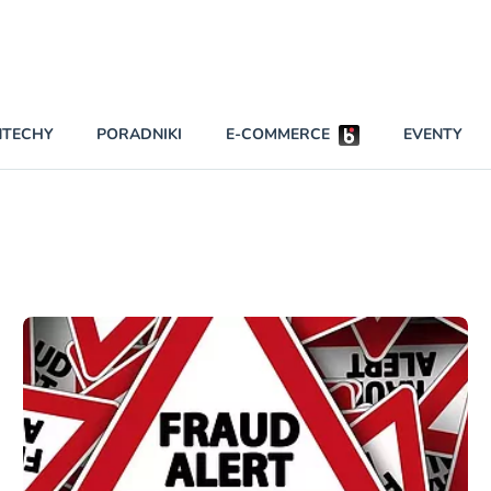
Partnerzy strategiczni
NTECHY
PORADNIKI
E-COMMERCE
EVENTY
BEZPIECZEŃSTWO
NAJCZĘŚCIEJ CZYTANE
Darmowy dostę
INNI NAPISALI
wszystkich pla
KONTA
W najniższych p
darmo przez trz
PRAWO
Czytaj więcej
RAPORTY SPECJALNE