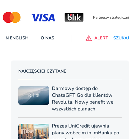
Partnerzy wspierający
IN ENGLISH
O NAS
ALERT
SZUKAJ
p do ChataGPT Go dla klientów Revoluta. Nowy benefit we
NAJCZĘŚCIEJ CZYTANE
nach
lanach – Standard i Plus – z usługi będzie można korzsytać za
Darmowy dostęp do
y miesiące
ChataGPT Go dla klientów
Revoluta. Nowy benefit we
wszystkich planach
Prezes UniCredit ujawnia
plany wobec m.in. mBanku po