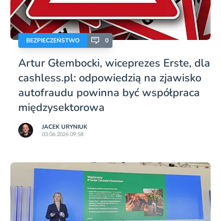
BEZPIECZEŃSTWO
0
Artur Głembocki, wiceprezes Erste, dla
cashless.pl: odpowiedzią na zjawisko
autofraudu powinna być współpraca
międzysektorowa
JACEK URYNIUK
03.06.2026 09:58