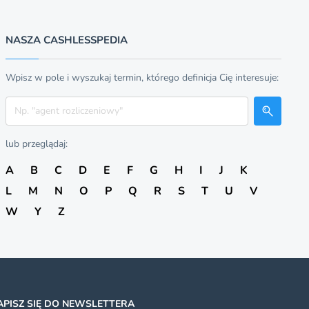
NASZA CASHLESSPEDIA
Wpisz w pole i wyszukaj termin, którego definicja Cię interesuje:
Szukaj
lub przeglądaj:
A
B
C
D
E
F
G
H
I
J
K
L
M
N
O
P
Q
R
S
T
U
V
W
Y
Z
APISZ SIĘ DO NEWSLETTERA