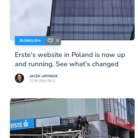
IN ENGLISH
0
Erste's website in Poland is now up
and running. See what's changed
JACEK URYNIUK
27.04.2026 08:21