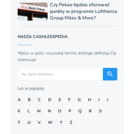
Czy Pekao będzie oferować
punkty w programie Lufthansa
Group Miles & More?
NASZA CASHLESSPEDIA
Wpisz w pole i wyszukaj termin, którego definicja Cię
interesuje:
Szukaj
lub przeglądaj:
A
B
C
D
E
F
G
H
I
J
K
L
M
N
O
P
Q
R
S
T
U
V
W
Y
Z