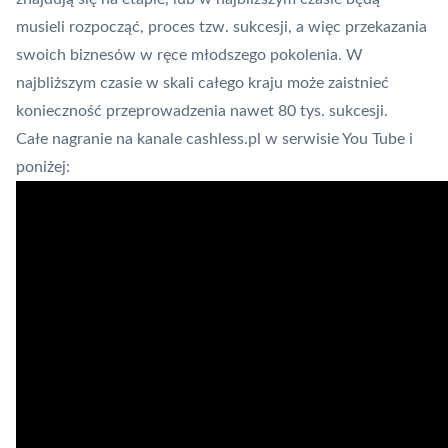
musieli rozpocząć, proces tzw. sukcesji, a więc przekazania
swoich biznesów w ręce młodszego pokolenia. W
najbliższym czasie w skali całego kraju może zaistnieć
konieczność przeprowadzenia nawet 80 tys. sukcesji.
Całe nagranie na kanale cashless.pl w serwisie You Tube i
poniżej: