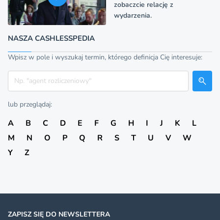
zobaczcie relację z
wydarzenia.
NASZA CASHLESSPEDIA
Wpisz w pole i wyszukaj termin, którego definicja Cię interesuje:
Szukaj
lub przeglądaj:
A
B
C
D
E
F
G
H
I
J
K
L
M
N
O
P
Q
R
S
T
U
V
W
Y
Z
ZAPISZ SIĘ DO NEWSLETTERA