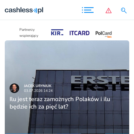
Partnerzy
Partnerzy
wspierający
wspierający
JACEK URYNIUK
03.07.2026 14:24
Ilu jest teraz zamożnych Polaków i ilu
będzie ich za pięć lat?