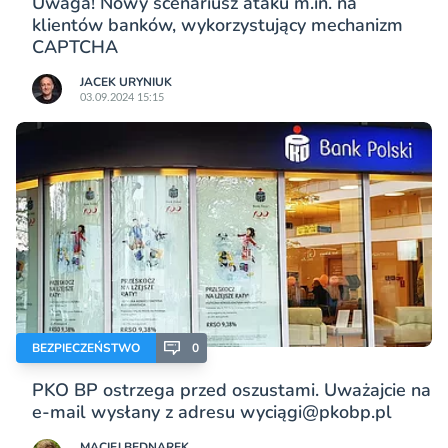
Uwaga! Nowy scenariusz ataku m.in. na
klientów banków, wykorzystujący mechanizm
CAPTCHA
JACEK URYNIUK
03.09.2024 15:15
BEZPIECZEŃSTWO
0
PKO BP ostrzega przed oszustami. Uważajcie na
e-mail wysłany z adresu wyciągi@pkobp.pl
MACIEJ BEDNAREK