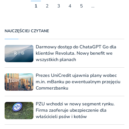
1
2
3
4
5
…
NAJCZĘŚCIEJ CZYTANE
Darmowy dostęp do ChataGPT Go dla
klientów Revoluta. Nowy benefit we
wszystkich planach
Prezes UniCredit ujawnia plany wobec
m.in. mBanku po ewentualnym przejęciu
Commerzbanku
PZU wchodzi w nowy segment rynku.
Firma zaoferuje ubezpieczenie dla
właścicieli psów i kotów