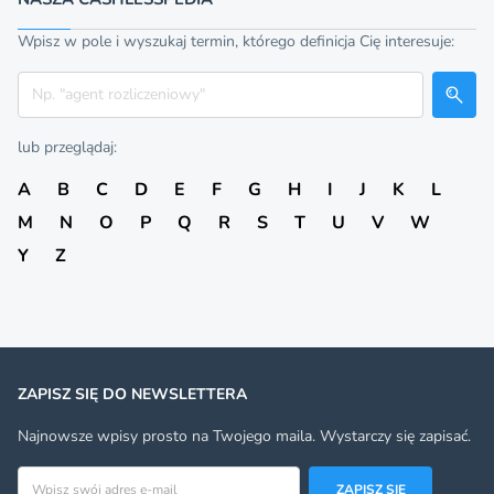
Wpisz w pole i wyszukaj termin, którego definicja Cię interesuje:
Szukaj
lub przeglądaj:
A
B
C
D
E
F
G
H
I
J
K
L
M
N
O
P
Q
R
S
T
U
V
W
Y
Z
ZAPISZ SIĘ DO NEWSLETTERA
Najnowsze wpisy prosto na Twojego maila. Wystarczy się zapisać.
Adres email
ZAPISZ SIĘ