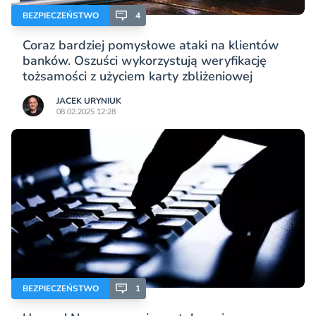
BEZPIECZEŃSTWO
4
Coraz bardziej pomysłowe ataki na klientów
banków. Oszuści wykorzystują weryfikację
tożsamości z użyciem karty zbliżeniowej
JACEK URYNIUK
08.02.2025 12:28
BEZPIECZEŃSTWO
1