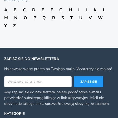
A
B
C
D
E
F
G
H
I
J
K
L
M
N
O
P
Q
R
S
T
U
V
W
Y
Z
ZAPISZ SIĘ DO NEWSLETTERA
Najnowsze wpisy prosto na Twojego maila. Wystarczy się zapisać.
Adres email
ZAPISZ SIĘ
Aby zapisać się do newslettera, należy podać adres e-mail i
potwierdzić subskrypcję klikając w link aktywacyjny. Jeżeli nie
otrzymacie takiego linka, sprawdźcie swoją skrzynkę ze spamem.
KATEGORIE