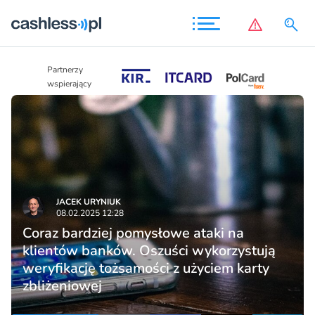
Partnerzy
Partnerzy
wspierający
wspierający
JACEK URYNIUK
08.02.2025 12:28
Coraz bardziej pomysłowe ataki na
klientów banków. Oszuści wykorzystują
weryfikację tożsamości z użyciem karty
zbliżeniowej