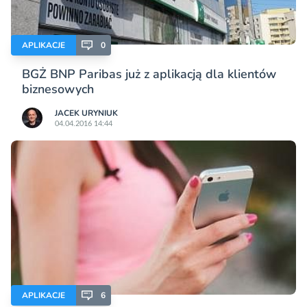
APLIKACJE
0
BGŻ BNP Paribas już z aplikacją dla klientów
biznesowych
JACEK URYNIUK
04.04.2016 14:44
APLIKACJE
6