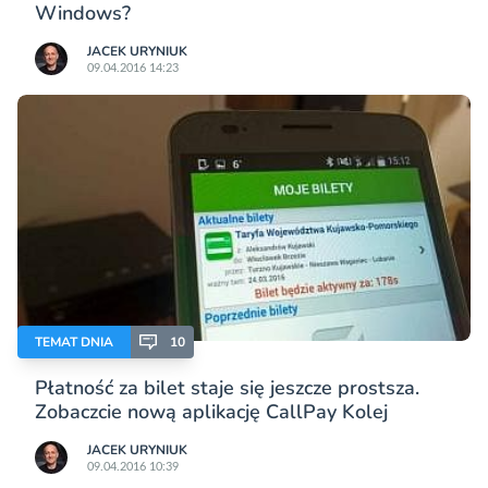
Windows?
JACEK URYNIUK
09.04.2016 14:23
TEMAT DNIA
10
Płatność za bilet staje się jeszcze prostsza.
Zobaczcie nową aplikację CallPay Kolej
JACEK URYNIUK
09.04.2016 10:39