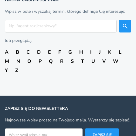
Wpisz w pole i wyszukaj termin, którego definicja Cię interesuje:
Szukaj
lub przeglądaj:
A
B
C
D
E
F
G
H
I
J
K
L
M
N
O
P
Q
R
S
T
U
V
W
Y
Z
ZAPISZ SIĘ DO NEWSLETTERA
Najnowsze wpisy prosto na Twojego maila. Wystarczy się zapisać.
Adres email
ZAPISZ SIĘ