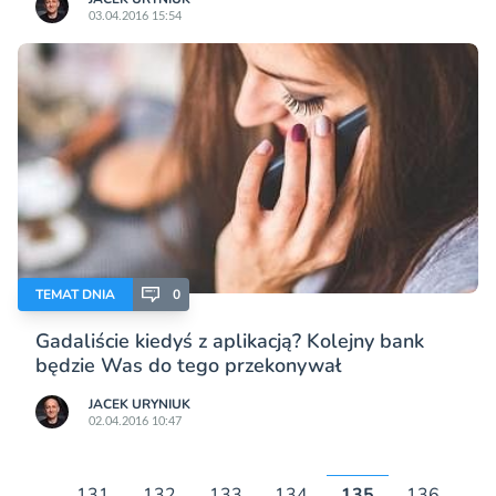
03.04.2016 15:54
TEMAT DNIA
0
Gadaliście kiedyś z aplikacją? Kolejny bank
będzie Was do tego przekonywał
JACEK URYNIUK
02.04.2016 10:47
…
131
132
133
134
135
136