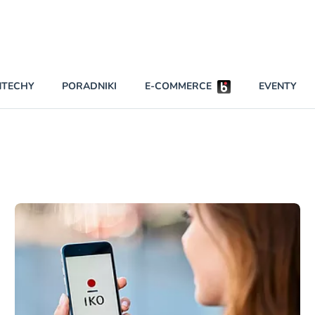
Partnerzy strategiczni
NTECHY
PORADNIKI
E-COMMERCE
EVENTY
BEZPIECZEŃSTWO
NAJCZĘŚCIEJ CZYTANE
Darmowy dostę
INNI NAPISALI
wszystkich pla
KONTA
W najniższych p
darmo przez trz
PRAWO
Czytaj więcej
RAPORTY SPECJALNE