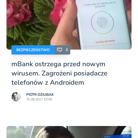
BEZPIECZEŃSTWO
3
mBank ostrzega przed nowym
wirusem. Zagrożeni posiadacze
telefonów z Androidem
PIOTR DZIUBAK
31.08.2017 10:06