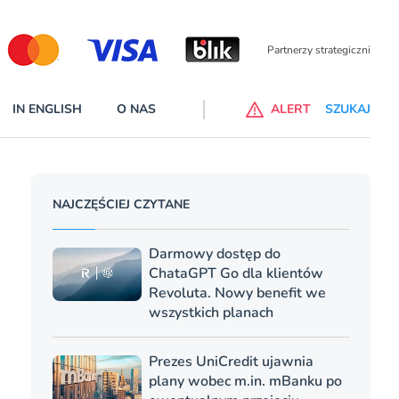
Partnerzy wspierający
IN ENGLISH
O NAS
ALERT
SZUKAJ
p do ChataGPT Go dla klientów Revoluta. Nowy benefit we
NAJCZĘŚCIEJ CZYTANE
nach
lanach – Standard i Plus – z usługi będzie można korzsytać za
Darmowy dostęp do
y miesiące
ChataGPT Go dla klientów
Revoluta. Nowy benefit we
wszystkich planach
Prezes UniCredit ujawnia
plany wobec m.in. mBanku po