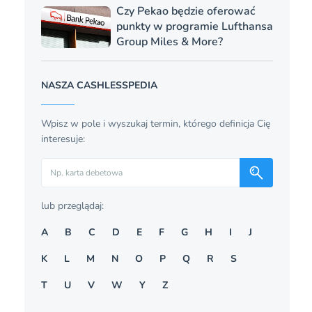
Czy Pekao będzie oferować
punkty w programie Lufthansa
Group Miles & More?
NASZA CASHLESSPEDIA
Wpisz w pole i wyszukaj termin, którego definicja Cię
interesuje:
Szukaj
lub przeglądaj:
A
B
C
D
E
F
G
H
I
J
K
L
M
N
O
P
Q
R
S
T
U
V
W
Y
Z