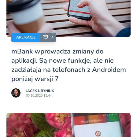
APLIKACJE
4
mBank wprowadza zmiany do
aplikacji. Są nowe funkcje, ale nie
zadziałają na telefonach z Androidem
poniżej wersji 7
JACEK URYNIUK
03.10.2020 13:44