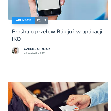
APLIKACJE
2
Prośba o przelew Blik już w aplikacji
IKO
GABRIEL URYNIUK
25.11.2025 13:39