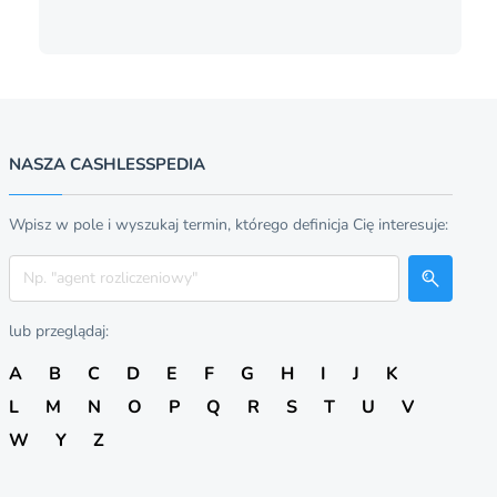
NASZA CASHLESSPEDIA
Wpisz w pole i wyszukaj termin, którego definicja Cię interesuje:
Szukaj
lub przeglądaj:
A
B
C
D
E
F
G
H
I
J
K
L
M
N
O
P
Q
R
S
T
U
V
W
Y
Z