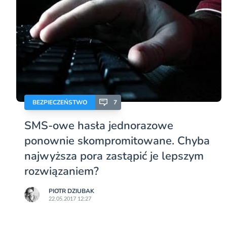
BEZPIECZEŃSTWO
7
SMS-owe hasła jednorazowe
ponownie skompromitowane. Chyba
najwyższa pora zastąpić je lepszym
rozwiązaniem?
PIOTR DZIUBAK
22.05.2017 12:27