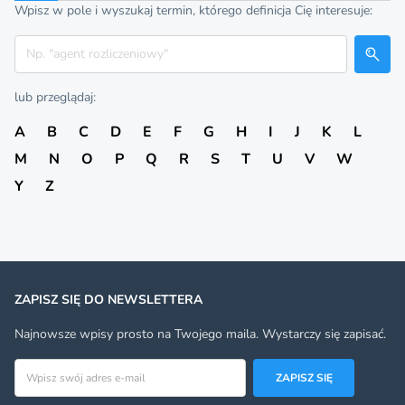
Wpisz w pole i wyszukaj termin, którego definicja Cię interesuje:
Szukaj
lub przeglądaj:
A
B
C
D
E
F
G
H
I
J
K
L
M
N
O
P
Q
R
S
T
U
V
W
Y
Z
ZAPISZ SIĘ DO NEWSLETTERA
Najnowsze wpisy prosto na Twojego maila. Wystarczy się zapisać.
Adres email
ZAPISZ SIĘ