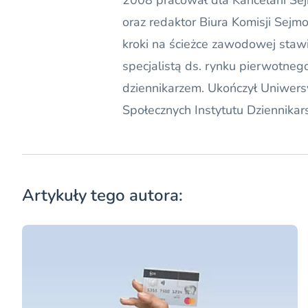
2008 pracował dla Kancelarii Sejm
oraz redaktor Biura Komisji Sejm
kroki na ścieżce zawodowej staw
specjalistą ds. rynku pierwotneg
dziennikarzem. Ukończył Uniwers
Społecznych Instytutu Dziennikar
Artykuły tego autora: