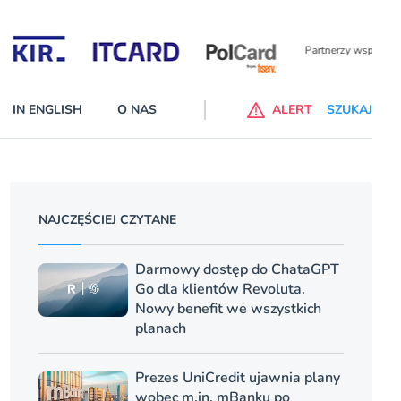
Partnerzy wspierający
IN ENGLISH
O NAS
ALERT
SZUKAJ
p do ChataGPT Go dla klientów Revoluta. Nowy benefit we
nach
NAJCZĘŚCIEJ CZYTANE
lanach – Standard i Plus – z usługi będzie można korzsytać za
y miesiące
Darmowy dostęp do ChataGPT
Go dla klientów Revoluta.
Nowy benefit we wszystkich
planach
Prezes UniCredit ujawnia plany
wobec m.in. mBanku po