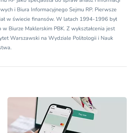
u RP jako specjalista do spraw analiz i informacji
owych i Biura Informacyjnego Sejmu RP. Pierwsze
iał w świecie finansów. W latach 1994-1996 był
o w Biurze Maklerskim PBK. Z wykształcenia jest
ytet Warszawski na Wydziale Politologii i Nauk
stwa.