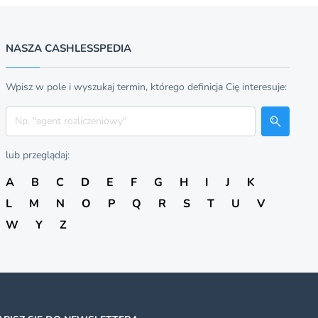
NASZA CASHLESSPEDIA
Wpisz w pole i wyszukaj termin, którego definicja Cię interesuje:
Szukaj
lub przeglądaj:
A
B
C
D
E
F
G
H
I
J
K
L
M
N
O
P
Q
R
S
T
U
V
W
Y
Z