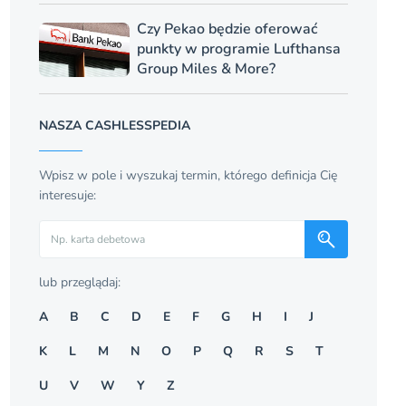
Czy Pekao będzie oferować
punkty w programie Lufthansa
Group Miles & More?
NASZA CASHLESSPEDIA
Wpisz w pole i wyszukaj termin, którego definicja Cię
interesuje:
Szukaj
lub przeglądaj:
A
B
C
D
E
F
G
H
I
J
K
L
M
N
O
P
Q
R
S
T
U
V
W
Y
Z