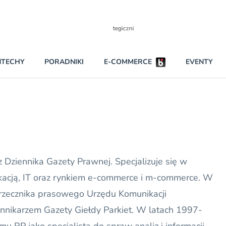
Partnerzy strategiczni
NTECHY
PORADNIKI
E-COMMERCE
EVENTY
BEZPIECZEŃSTWO
NAJCZĘŚCIEJ CZYTANE
Darmowy dostę
INNI NAPISALI
wszystkich pla
KONTA
W najniższych p
darmo przez trz
PRAWO
z Dziennika Gazety Prawnej. Specjalizuje się w
Czytaj więcej
RAPORTY SPECJALNE
kacją, IT oraz rynkiem e-commerce i m-commerce. W
 rzecznika prasowego Urzędu Komunikacji
iennikarzem Gazety Giełdy Parkiet. W latach 1997-