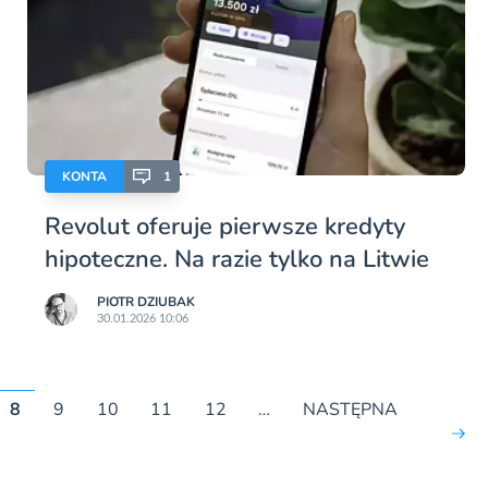
KONTA
1
Revolut oferuje pierwsze kredyty
hipoteczne. Na razie tylko na Litwie
PIOTR DZIUBAK
30.01.2026 10:06
8
9
10
11
12
…
NASTĘPNA