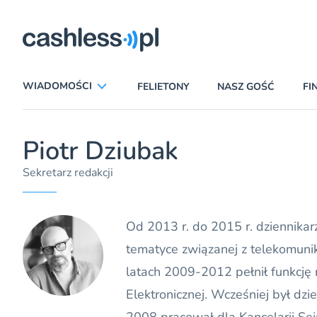
ryczni
WIADOMOŚCI
FELIETONY
NASZ GOŚĆ
FI
ANALIZY
APLIKACJE
Piotr Dziubak
CIEKAWOSTKI
E-COMMERCE
Sekretarz redakcji
INSURTECH
KARTY
LUDZIE
PATRONATY
Od 2013 r. do 2015 r. dziennikar
PROMOCJE
PŁATNOŚCI MOBILNE
tematyce związanej z telekomuni
TEMAT DNIA
UBEZPIECZENIA
latach 2009-2012 pełnił funkcję
Elektronicznej. Wcześniej był dz