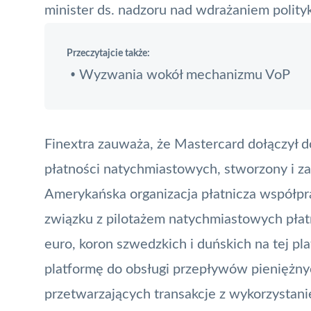
minister ds. nadzoru nad wdrażaniem polityk
Przeczytajcie także:
Wyzwania wokół mechanizmu VoP
•
Finextra zauważa, że
Mastercard
dołączył d
płatności natychmiastowych, stworzony i za
Amerykańska
organizacja płatnicza
współpra
związku z pilotażem natychmiastowych pła
euro, koron szwedzkich i duńskich na tej pl
platformę do obsługi przepływów pieniężn
przetwarzających transakcje z wykorzystan