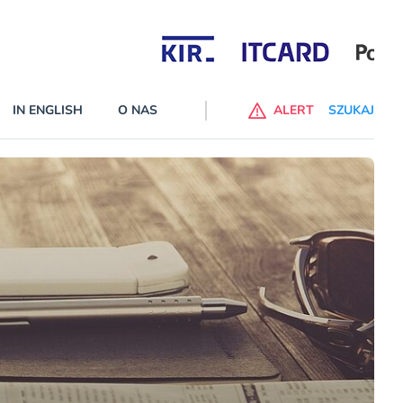
Partnerzy wspierający
IN ENGLISH
O NAS
ALERT
SZUKAJ
p do ChataGPT Go dla klientów Revoluta. Nowy benefit we
nach
lanach – Standard i Plus – z usługi będzie można korzsytać za
y miesiące