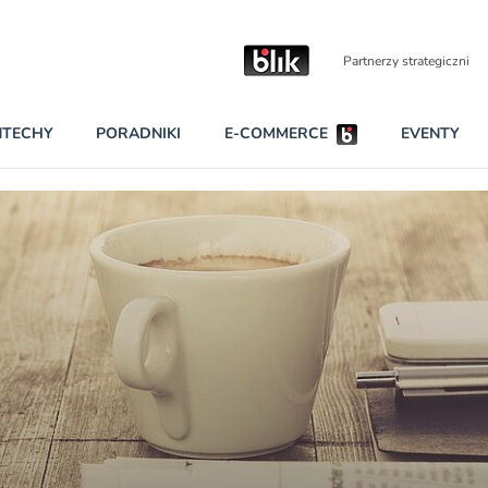
Partnerzy strategiczni
NTECHY
PORADNIKI
E-COMMERCE
EVENTY
BEZPIECZEŃSTWO
NAJCZĘŚCIEJ CZYTANE
Darmowy dostę
INNI NAPISALI
wszystkich pla
KONTA
W najniższych p
darmo przez trz
PRAWO
Czytaj więcej
RAPORTY SPECJALNE