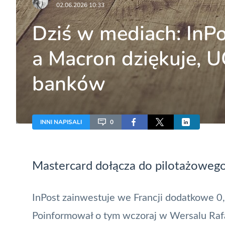
02.06.2026 10:33
Dziś w mediach: InPo
a Macron dziękuje, 
banków
INNI NAPISALI
0
Mastercard
dołącza do pilotażoweg
InPost zainwestuje we Francji dodatkowe 0,5
Poinformował o tym wczoraj w Wersalu Rafa