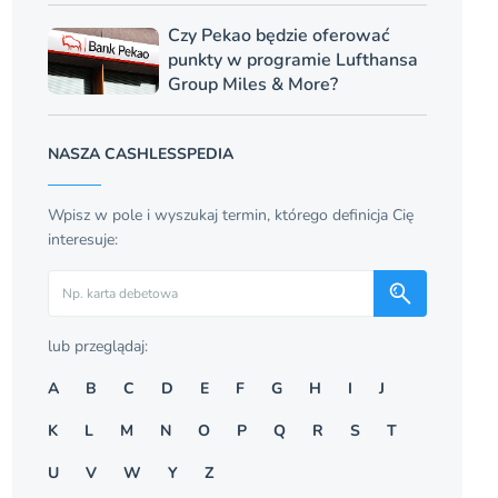
Czy Pekao będzie oferować
punkty w programie Lufthansa
Group Miles & More?
NASZA CASHLESSPEDIA
Wpisz w pole i wyszukaj termin, którego definicja Cię
interesuje:
Szukaj
lub przeglądaj:
A
B
C
D
E
F
G
H
I
J
K
L
M
N
O
P
Q
R
S
T
U
V
W
Y
Z