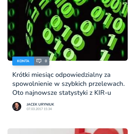
KONTA
0
Krótki miesiąc odpowiedzialny za
spowolnienie w szybkich przelewach.
Oto najnowsze statystyki z KIR-u
JACEK URYNIUK
07.03.2017 15:34