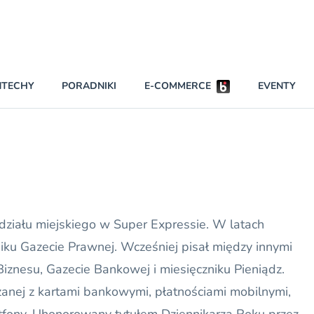
Partnerzy strategiczni
NTECHY
PORADNIKI
E-COMMERCE
EVENTY
BEZPIECZEŃSTWO
NAJCZĘŚCIEJ CZYTANE
Dwa nieleg
INNI NAPISALI
Obie firmy
KONTA
Czytaj wię
PRAWO
 działu miejskiego w Super Expressie. W latach
RAPORTY SPECJALNE
u Gazecie Prawnej. Wcześniej pisał między innymi
Biznesu, Gazecie Bankowej i miesięczniku Pieniądz.
zanej z kartami bankowymi, płatnościami mobilnymi,