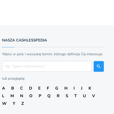
NASZA CASHLESSPEDIA
Wpisz w pole i wyszukaj termin, którego definicja Cię interesuje:
Szukaj
lub przeglądaj:
A
B
C
D
E
F
G
H
I
J
K
L
M
N
O
P
Q
R
S
T
U
V
W
Y
Z