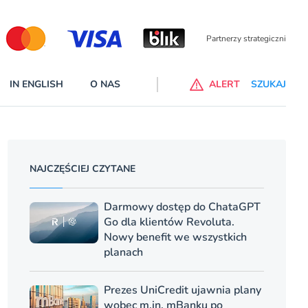
Partnerzy wspierający
IN ENGLISH
O NAS
ALERT
SZUKAJ
alne banki na liście ostrzeżeń KNF
 wprowadzone na listę ostrzeżeń naruszyły ustawę Prawo bankowe
NAJCZĘŚCIEJ CZYTANE
cej
Darmowy dostęp do ChataGPT
Go dla klientów Revoluta.
Nowy benefit we wszystkich
planach
Prezes UniCredit ujawnia plany
wobec m.in. mBanku po