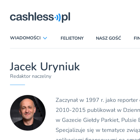
ryczni
WIADOMOŚCI
FELIETONY
NASZ GOŚĆ
FI
ANALIZY
APLIKACJE
Jacek Uryniuk
CIEKAWOSTKI
E-COMMERCE
Redaktor naczelny
INSURTECH
KARTY
LUDZIE
PATRONATY
Zaczynał w 1997 r. jako reporter
PROMOCJE
PŁATNOŚCI MOBILNE
2010-2015 publikował w Dziennik
TEMAT DNIA
UBEZPIECZENIA
w Gazecie Giełdy Parkiet, Pulsie 
Specjalizuje się w tematyce zwią