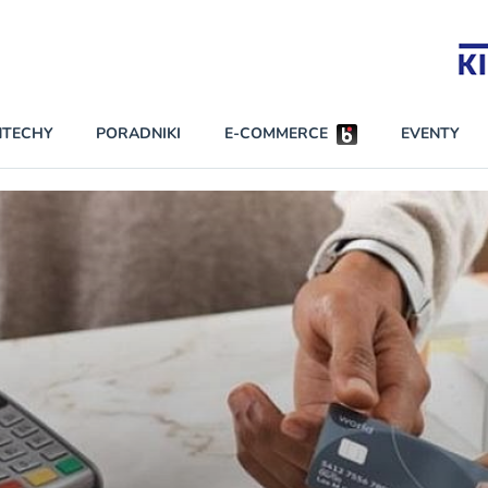
Partnerzy strategiczni
NTECHY
PORADNIKI
E-COMMERCE
EVENTY
BEZPIECZEŃSTWO
NAJCZĘŚCIEJ CZYTANE
Darmowy dostę
INNI NAPISALI
wszystkich pla
KONTA
W najniższych p
darmo przez trz
PRAWO
Czytaj więcej
RAPORTY SPECJALNE