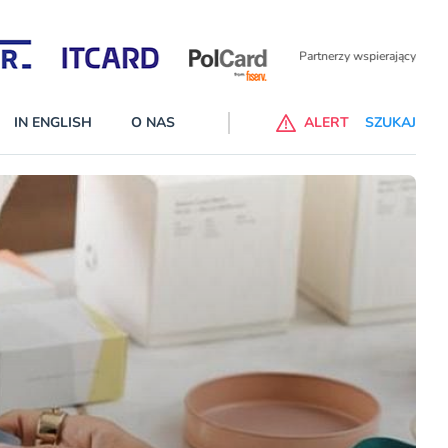
Partnerzy wspierający
IN ENGLISH
O NAS
ALERT
SZUKAJ
p do ChataGPT Go dla klientów Revoluta. Nowy benefit we
nach
lanach – Standard i Plus – z usługi będzie można korzsytać za
y miesiące