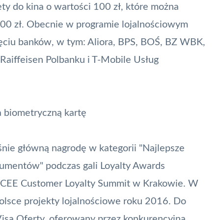
ety do kina o wartości 100 zł, które można
00 zł. Obecnie w programie lojalnościowym
ięciu banków, w tym: Aliora, BPS, BOŚ, BZ WBK,
aiffeisen Polbanku i T-Mobile Usług
 biometryczną kartę
śnie główną nagrodę w kategorii "Najlepsze
sumentów" podczas gali Loyalty Awards
& CEE Customer Loyalty Summit w Krakowie. W
olsce projekty lojalnościowe roku 2016. Do
isa Oferty
, oferowany przez konkurencyjną