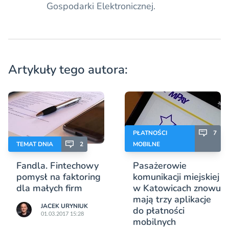
Gospodarki Elektronicznej.
Artykuły tego autora:
PŁATNOŚCI
7
TEMAT DNIA
2
MOBILNE
Fandla. Fintechowy
Pasażerowie
pomysł na faktoring
komunikacji miejskiej
dla małych firm
w Katowicach znowu
mają trzy aplikacje
JACEK URYNIUK
do płatności
01.03.2017 15:28
mobilnych