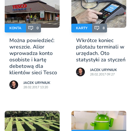
KONTA
0
KARTY
8
Można powiedzieć:
Wkrótce koniec
wreszcie. Alior
pilotażu terminali w
wprowadza konto
urzędach. Oto
osobiste i kartę
statystyki za styczeń
debetową dla
JACEK URYNIUK
klientów sieci Tesco
28.02.2017 09:27
JACEK URYNIUK
28.02.2017 13:20