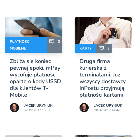
PŁATNOŚCI
0
MOBILNE
KARTY
3
Zbliża się koniec
Druga firma
pewnej epoki. mPay
kurierska z
wycofuje płatności
terminalami. Już
oparte o kody USSD
wszyscy dostawcy
dla klientów T-
InPostu przyjmują
Mobile
płatności kartami
JACEK URYNIUK
JACEK URYNIUK
28.02.2017 15:57
28.02.2017 14:46