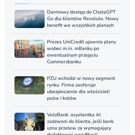
Darmowy dostęp do ChataGPT
Go dla klientów Revoluta. Nowy
benefit we wszystkich planach
Prezes UniCredit ujawnia plany
wobec m.in. mBanku po
ewentualnym przejęciu
Commerzbanku
PZU wchodzi w nowy segment
rynku. Firma zaoferuje
ubezpieczenie dla właścicieli
psów i kotów
VeloBank: asystentka AI
zadzwoni do klienta, jeśli bank
uzna przelew za wymagający
dodatkowej weryfikacji