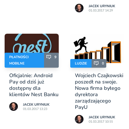
JACEK URYNIUK
01.03.2017 14:29
PŁATNOŚCI
9
MOBILNE
LUDZIE
0
Oficjalnie: Android
Wojciech Czajkowski
Pay od dziś już
poszedł na swoje.
dostępny dla
Nowa firma byłego
klientów Nest Banku
dyrektora
zarządzającego
JACEK URYNIUK
PayU
01.03.2017 13:23
JACEK URYNIUK
01.03.2017 10:55