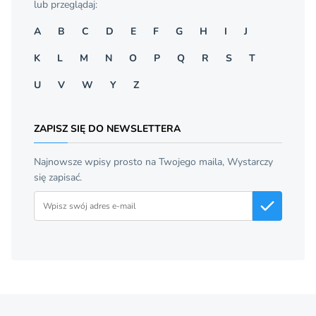
lub przeglądaj:
A
B
C
D
E
F
G
H
I
J
K
L
M
N
O
P
Q
R
S
T
U
V
W
Y
Z
ZAPISZ SIĘ DO NEWSLETTERA
Najnowsze wpisy prosto na Twojego maila, Wystarczy
się zapisać.
Adres email