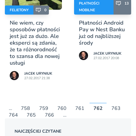
PŁATNOŚCI
13
FELIETONY
0
MOBILNE
Nie wiem, czy
Płatności Android
sposobów płatności
Pay w Nest Banku
jest już za dużo. Ale
już od najbliższej
eksperci są zdania,
środy
że ta różnorodność
JACEK URYNIUK
to szansa dla nowej
27.02.2017 20:08
usługi
JACEK URYNIUK
27.02.2017 21:38
…
758
759
760
761
762
763
764
765
766
…
NAJCZĘŚCIEJ CZYTANE