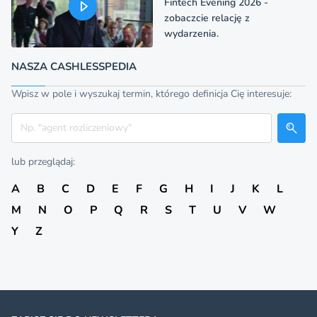
Fintech Evening 2026 -
zobaczcie relację z
wydarzenia.
NASZA CASHLESSPEDIA
Wpisz w pole i wyszukaj termin, którego definicja Cię interesuje:
Szukaj
lub przeglądaj:
A
B
C
D
E
F
G
H
I
J
K
L
M
N
O
P
Q
R
S
T
U
V
W
Y
Z