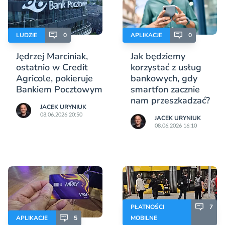
LUDZIE
0
APLIKACJE
0
Jędrzej Marciniak,
Jak będziemy
ostatnio w Credit
korzystać z usług
Agricole, pokieruje
bankowych, gdy
Bankiem Pocztowym
smartfon zacznie
nam przeszkadzać?
JACEK URYNIUK
08.06.2026 20:50
JACEK URYNIUK
08.06.2026 16:10
PŁATNOŚCI
7
APLIKACJE
5
MOBILNE