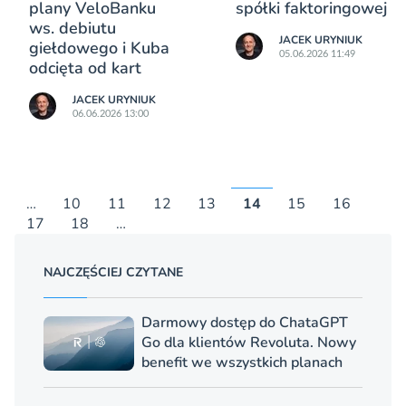
plany VeloBanku
spółki faktoringowej
ws. debiutu
JACEK URYNIUK
giełdowego i Kuba
05.06.2026 11:49
odcięta od kart
JACEK URYNIUK
06.06.2026 13:00
…
10
11
12
13
14
15
16
17
18
…
NAJCZĘŚCIEJ CZYTANE
Darmowy dostęp do ChataGPT
Go dla klientów Revoluta. Nowy
benefit we wszystkich planach