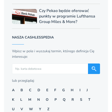
Czy Pekao będzie oferować
punkty w programie Lufthansa
Group Miles & More?
NASZA CASHLESSPEDIA
Wpisz w pole i wyszukaj termin, którego definicja Cię
interesuje:
Szukaj
lub przeglądaj:
A
B
C
D
E
F
G
H
I
J
K
L
M
N
O
P
Q
R
S
T
U
V
W
Y
Z