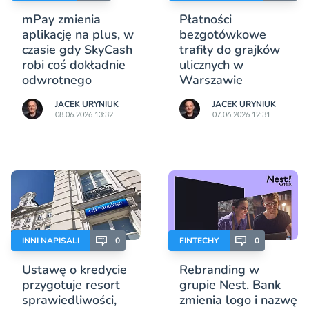
mPay zmienia
Płatności
aplikację na plus, w
bezgotówkowe
czasie gdy SkyCash
trafiły do grajków
robi coś dokładnie
ulicznych w
odwrotnego
Warszawie
JACEK URYNIUK
JACEK URYNIUK
08.06.2026 13:32
07.06.2026 12:31
INNI NAPISALI
0
FINTECHY
0
Ustawę o kredycie
Rebranding w
przygotuje resort
grupie Nest. Bank
sprawiedliwości,
zmienia logo i nazwę