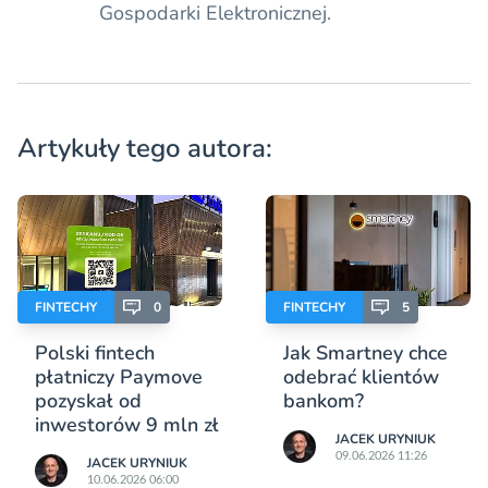
Gospodarki Elektronicznej.
Artykuły tego autora:
FINTECHY
0
FINTECHY
5
Polski fintech
Jak Smartney chce
płatniczy Paymove
odebrać klientów
pozyskał od
bankom?
inwestorów 9 mln zł
JACEK URYNIUK
09.06.2026 11:26
JACEK URYNIUK
10.06.2026 06:00