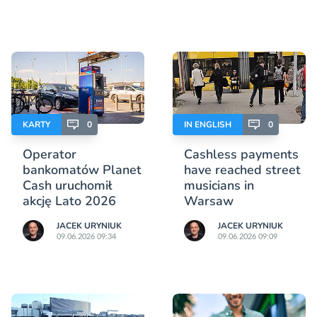
KARTY
0
IN ENGLISH
0
Operator
Cashless payments
bankomatów Planet
have reached street
Cash uruchomił
musicians in
akcję Lato 2026
Warsaw
JACEK URYNIUK
JACEK URYNIUK
09.06.2026 09:34
09.06.2026 09:09