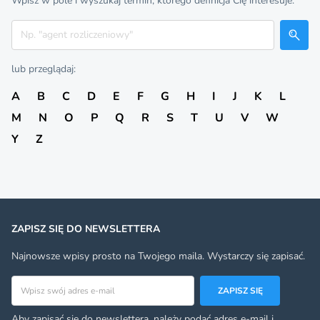
Wpisz w pole i wyszukaj termin, którego definicja Cię interesuje:
Szukaj
lub przeglądaj:
A
B
C
D
E
F
G
H
I
J
K
L
M
N
O
P
Q
R
S
T
U
V
W
Y
Z
ZAPISZ SIĘ DO NEWSLETTERA
Najnowsze wpisy prosto na Twojego maila. Wystarczy się zapisać.
Adres email
ZAPISZ SIĘ
Aby zapisać się do newslettera, należy podać adres e-mail i