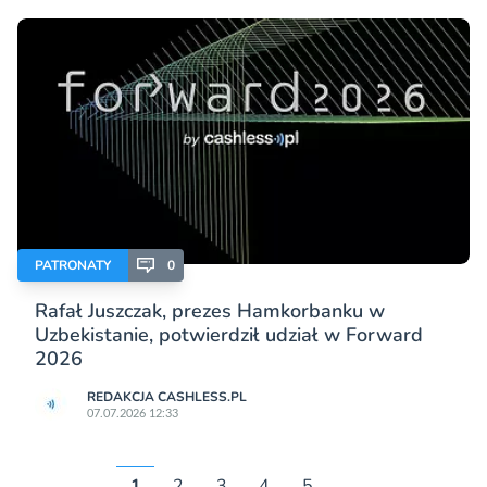
PATRONATY
0
Rafał Juszczak, prezes Hamkorbanku w
Uzbekistanie, potwierdził udział w Forward
2026
REDAKCJA CASHLESS.PL
07.07.2026 12:33
1
2
3
4
5
…