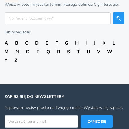
Wpisz w pole i wyszukaj termin, którego definicja Cię interesuje:
Szukaj
lub przeglądaj:
A
B
C
D
E
F
G
H
I
J
K
L
M
N
O
P
Q
R
S
T
U
V
W
Y
Z
ZAPISZ SIĘ DO NEWSLETTERA
Najnowsze wpisy prosto na Twojego maila. Wystarczy się zapisać.
Adres email
ZAPISZ SIĘ