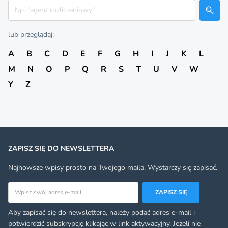
Szukaj
lub przeglądaj:
A
B
C
D
E
F
G
H
I
J
K
L
M
N
O
P
Q
R
S
T
U
V
W
Y
Z
ZAPISZ SIĘ DO NEWSLETTERA
Najnowsze wpisy prosto na Twojego maila. Wystarczy się zapisać.
Adres email
ZAPISZ SIĘ
Aby zapisać się do newslettera, należy podać adres e-mail i
potwierdzić subskrypcję klikając w link aktywacyjny. Jeżeli nie