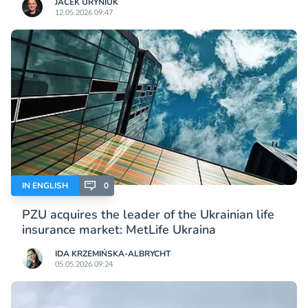
JACEK URYNIUK
12.05.2026 09:47
IN ENGLISH
0
PZU acquires the leader of the Ukrainian life
insurance market: MetLife Ukraina
IDA KRZEMIŃSKA-ALBRYCHT
05.05.2026 09:24