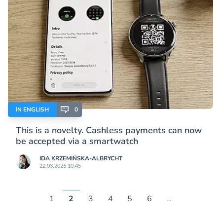
IN ENGLISH
0
This is a novelty. Cashless payments can now
be accepted via a smartwatch
IDA KRZEMIŃSKA-ALBRYCHT
22.03.2026 10:45
1
2
3
4
5
6
…