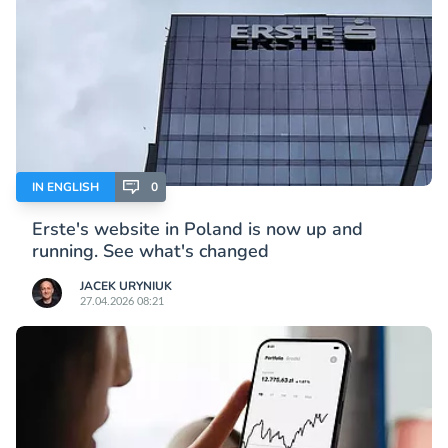
IN ENGLISH
0
Erste's website in Poland is now up and
running. See what's changed
JACEK URYNIUK
27.04.2026 08:21