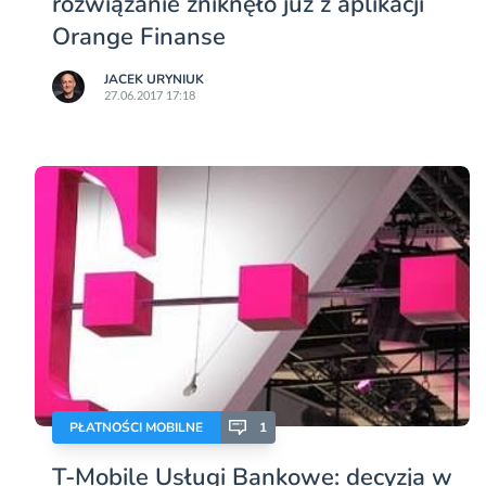
rozwiązanie zniknęło już z aplikacji
Orange Finanse
JACEK URYNIUK
27.06.2017 17:18
PŁATNOŚCI MOBILNE
1
T-Mobile Usługi Bankowe: decyzja w