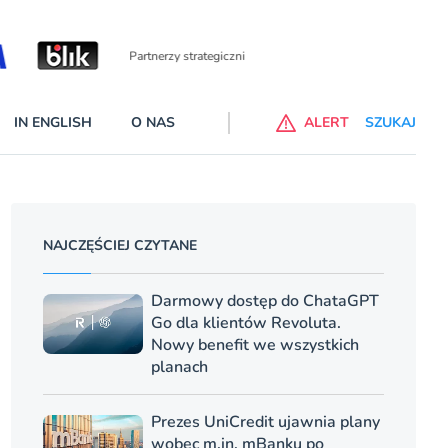
Partnerzy wspierający
IN ENGLISH
O NAS
ALERT
SZUKAJ
p do ChataGPT Go dla klientów Revoluta. Nowy benefit we
nach
NAJCZĘŚCIEJ CZYTANE
lanach – Standard i Plus – z usługi będzie można korzsytać za
y miesiące
Darmowy dostęp do ChataGPT
Go dla klientów Revoluta.
Nowy benefit we wszystkich
planach
Prezes UniCredit ujawnia plany
wobec m.in. mBanku po