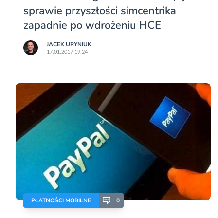
sprawie przyszłości simcentrika
zapadnie po wdrożeniu HCE
JACEK URYNIUK
17.01.2017 19:24
PŁATNOŚCI MOBILNE
0