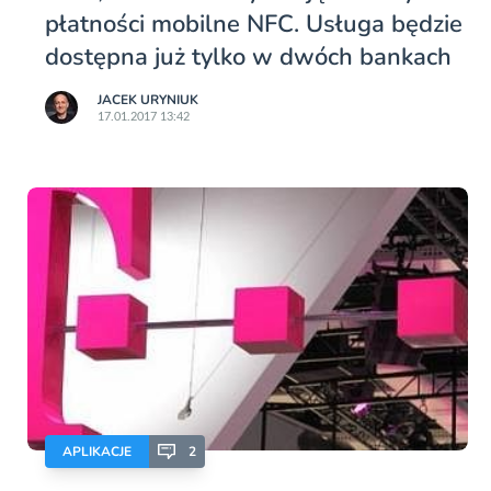
płatności mobilne NFC. Usługa będzie
dostępna już tylko w dwóch bankach
JACEK URYNIUK
17.01.2017 13:42
APLIKACJE
2