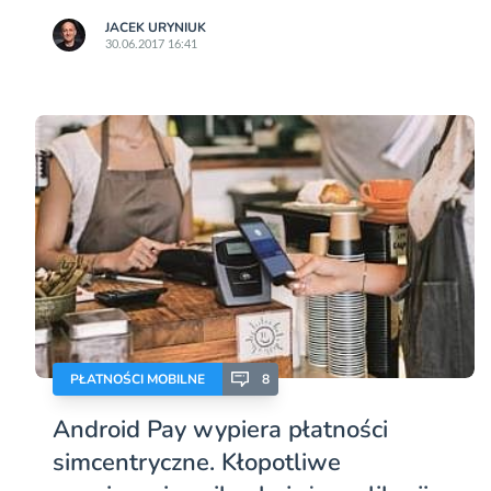
JACEK URYNIUK
30.06.2017 16:41
PŁATNOŚCI MOBILNE
8
Android Pay wypiera płatności
simcentryczne. Kłopotliwe