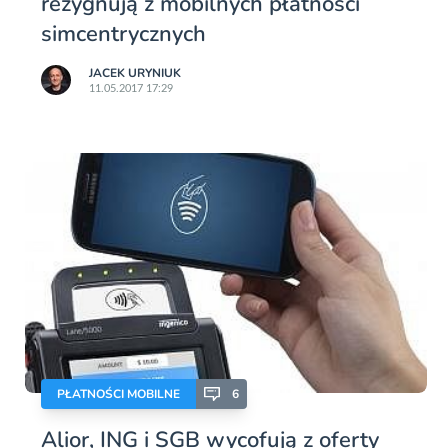
rezygnują z mobilnych płatności
simcentrycznych
JACEK URYNIUK
11.05.2017 17:29
PŁATNOŚCI MOBILNE
6
Alior, ING i SGB wycofują z oferty