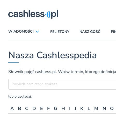
ryczni
WIADOMOŚCI
FELIETONY
NASZ GOŚĆ
FI
ANALIZY
APLIKACJE
Nasza Cashlesspedia
CIEKAWOSTKI
E-COMMERCE
INSURTECH
KARTY
Słownik pojęć cashless.pl. Wpisz termin, którego definicja
LUDZIE
PATRONATY
Szukane hasło
PROMOCJE
PŁATNOŚCI MOBILNE
TEMAT DNIA
UBEZPIECZENIA
lub przeglądaj:
A
B
C
D
E
F
G
H
I
J
K
L
M
N
O